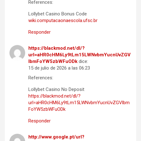
References:
Lollybet Casino Bonus Code
wiki.computacaonaescola.ufsc.br
Responder
https://blackmod.net/dl/?
url=aHR0cHM6Ly9tLm15LWNvbmYucnUvZGV
lbmFoYW5zbWFuODk
dice:
15 de julio de 2026 a las 06:23
References:
Lollybet Casino No Deposit
https://blackmod.net/dl/?
url=aHR0cHM6Ly9tLm15LWNvbmYucnUvZGVlbm
FoYW5zbWFuODk
Responder
http://www.google.pt/url?