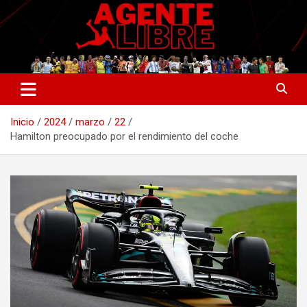
Saltar
al
contenido
La nueva generación del periodismo deportivo.
Agente Libre Digital
Inicio
2024
marzo
22
Hamilton preocupado por el rendimiento del coche