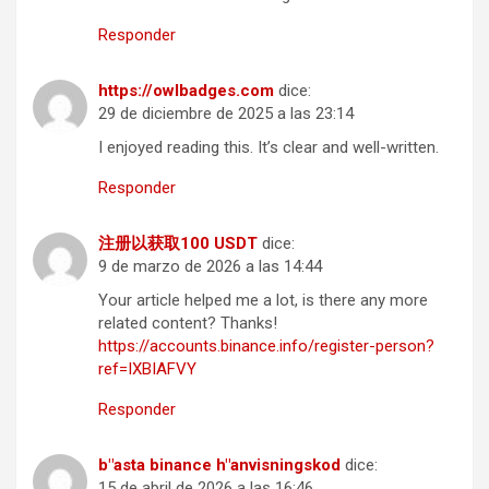
Responder
https://owlbadges.com
dice:
29 de diciembre de 2025 a las 23:14
I enjoyed reading this. It’s clear and well-written.
Responder
注册以获取100 USDT
dice:
9 de marzo de 2026 a las 14:44
Your article helped me a lot, is there any more
related content? Thanks!
https://accounts.binance.info/register-person?
ref=IXBIAFVY
Responder
b"asta binance h"anvisningskod
dice:
15 de abril de 2026 a las 16:46