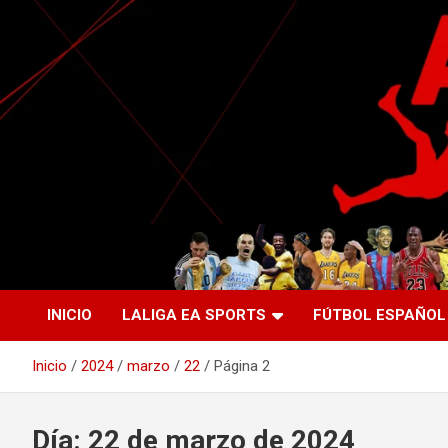
Saltar
al
contenido
La nueva generación del periodismo deportivo.
Agente Libre Digital
INICIO
LALIGA EA SPORTS
FÚTBOL ESPAÑOL
Inicio
2024
marzo
22
Página 2
Día:
22 de marzo de 2024