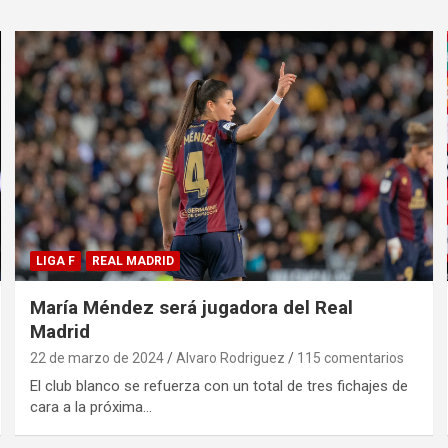
LIGA F
REAL MADRID
María Méndez será jugadora del Real
Madrid
22 de marzo de 2024
Alvaro Rodriguez
115 comentarios
El club blanco se refuerza con un total de tres fichajes de
cara a la próxima…