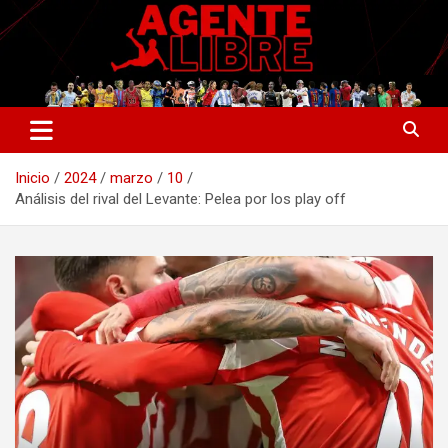
Saltar
al
contenido
La nueva generación del periodismo deportivo.
Agente Libre Digital
Inicio
2024
marzo
10
Análisis del rival del Levante: Pelea por los play off