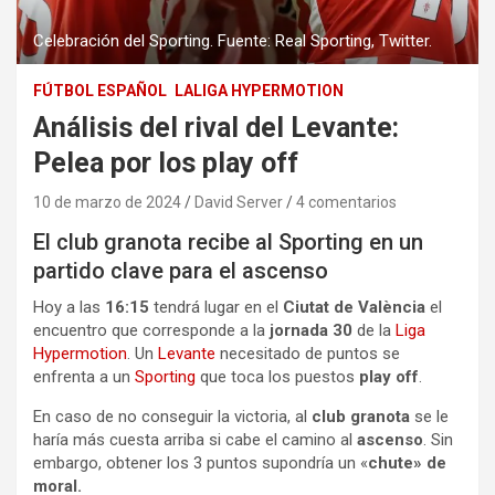
Celebración del Sporting. Fuente: Real Sporting, Twitter.
FÚTBOL ESPAÑOL
LALIGA HYPERMOTION
Análisis del rival del Levante:
Pelea por los play off
10 de marzo de 2024
David Server
4 comentarios
El club granota recibe al Sporting en un
partido clave para el ascenso
Hoy a las
16:15
tendrá lugar en el
Ciutat de València
el
encuentro que corresponde a la
jornada 30
de la
Liga
Hypermotion
. Un
Levante
necesitado de puntos se
enfrenta a un
Sporting
que toca los puestos
play off
.
En caso de no conseguir la victoria, al
club granota
se le
haría más cuesta arriba si cabe el camino al
ascenso
. Sin
embargo, obtener los 3 puntos supondría un «
chute» de
moral.