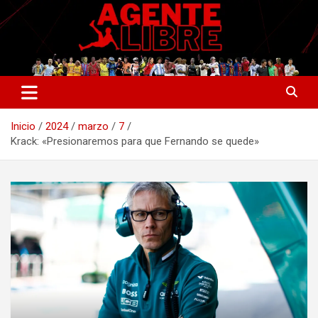
Saltar
al
contenido
La nueva generación del periodismo deportivo.
Agente Libre Digital
Inicio
2024
marzo
7
Krack: «Presionaremos para que Fernando se quede»