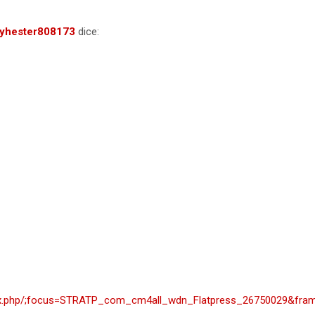
ryhester808173
dice:
s/index.php/;focus=STRATP_com_cm4all_wdn_Flatpress_26750029&