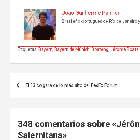
Joao Guilherme Palmer
Brasileño-portugués de Río de Janeiro y
Etiquetas:
Bayern
,
Bayern de Múnich
,
Boateng
,
Jérôme Boate
Navegación
El 33 colgará de lo más alto del FedEx Forum
de
entradas
348 comentarios sobre «
Jérôm
Salernitana
»