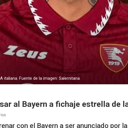
 italiana. Fuente de la imagen: Salernitana.
r al Bayern a fichaje estrella de l
ios
nar con el Bayern a ser anunciado por la