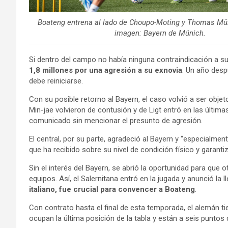
Boateng entrena al lado de Choupo-Moting y Thomas Müll
imagen: Bayern de Múnich.
Si dentro del campo no había ninguna contraindicación a su
1,8 millones por una agresión a su exnovia
. Un año desp
debe reiniciarse.
Con su posible retorno al Bayern, el caso volvió a ser obje
Min-jae volvieron de contusión y de Ligt entró en las últim
comunicado sin mencionar el presunto de agresión.
El central, por su parte, agradeció al Bayern y “especialm
que ha recibido sobre su nivel de condición físico y garant
Sin el interés del Bayern, se abrió la oportunidad para que
equipos. Así, el Salernitana entró en la jugada y anunció la l
italiano, fue crucial para convencer a Boateng
.
Con contrato hasta el final de esta temporada, el alemán tie
ocupan la última posición de la tabla y están a seis puntos