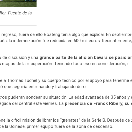
er. Fuente de la
 regreso, fuera de ello Boateng tenía algo que explicar. En septiemb
ués, la indemnización fue reducida en 600 mil euros. Recientemente, 
to de discusión y una
grande parte de la afición bávara se posicion
as etapas de la recuperación. Teniendo todo eso en consideración, el
ente a Thomas Tuchel y su cuerpo técnico por el apoyo para tenerme
izó que seguiría entrenando y trabajando duro.
 otros pudieran sondear su situación. La edad avanzada de 35 años y e
legada del central este viernes. La
presencia de Franck Ribéry, su 
ne la difícil misión de librar los “grenates” de la Serie B. Después 
 de la Udinese, primer equipo fuera de la zona de descenso.