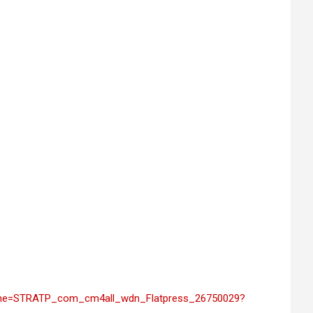
frame=STRATP_com_cm4all_wdn_Flatpress_26750029?