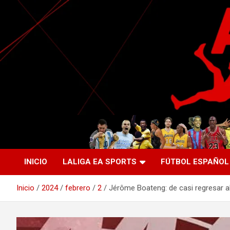
Saltar
al
contenido
La nueva generación del periodismo deportivo.
Agente Libre Digital
INICIO
LALIGA EA SPORTS
FÚTBOL ESPAÑOL
Inicio
2024
febrero
2
Jérôme Boateng: de casi regresar al 