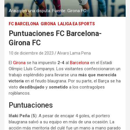
Araujo en una disputa. Fuente: Girona FC
FC BARCELONA
GIRONA
LALIGA EA SPORTS
Puntuaciones FC Barcelona-
Girona FC
10 de diciembre de 2023
Alvaro Lama Pena
El
Girona
se ha impuesto
2-4
al
Barcelona
en el Estadi
Olímpic Lluís Companys. Los visitantes confeccionaron un
trabajo espléndido para llevarse una
más que merecida
victoria
en el feudo blaugrana. Por su parte, el Barça se ha
visto
desdibujado
y
sometido
a los contragolpes
rojiblancos.
Puntuaciones
Iñaki Peña
(
5
): A pesar de encajar 4 goles, el portero
blaugrana salvó a su equipo en más de una ocasión. La
acción más meritoria del culé fue un mano a mano parado