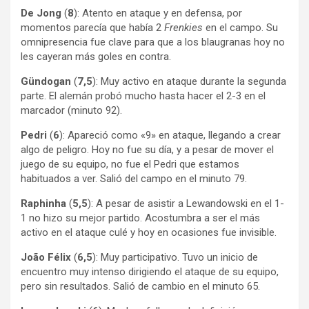
De Jong
(
8
): Atento en ataque y en defensa, por
momentos parecía que había 2
Frenkies
en el campo. Su
omnipresencia fue clave para que a los blaugranas hoy no
les cayeran más goles en contra.
Gündogan
(
7,5
): Muy activo en ataque durante la segunda
parte. El alemán probó mucho hasta hacer el 2-3 en el
marcador (minuto 92).
Pedri
(
6
): Apareció como «9» en ataque, llegando a crear
algo de peligro. Hoy no fue su día, y a pesar de mover el
juego de su equipo, no fue el Pedri que estamos
habituados a ver. Salió del campo en el minuto 79.
Raphinha
(
5,5
): A pesar de asistir a Lewandowski en el 1-
1 no hizo su mejor partido. Acostumbra a ser el más
activo en el ataque culé y hoy en ocasiones fue invisible.
João Félix
(
6,5
): Muy participativo. Tuvo un inicio de
encuentro muy intenso dirigiendo el ataque de su equipo,
pero sin resultados. Salió de cambio en el minuto 65.