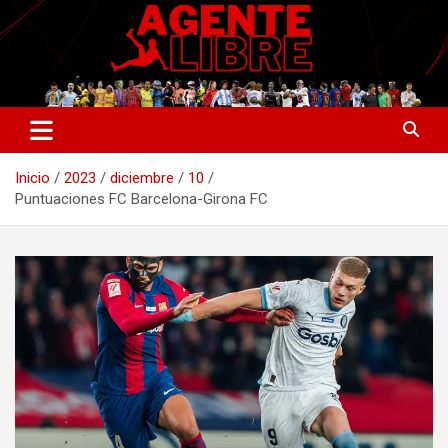
Saltar
al
contenido
La nueva generación del periodismo deportivo.
Agente Libre Digital
Inicio
2023
diciembre
10
Puntuaciones FC Barcelona-Girona FC