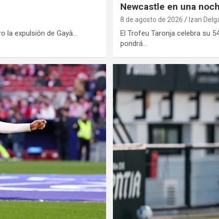
Newcastle en una noche
8 de agosto de 2026
Izan Delg
ro la expulsión de Gayà…
El Trofeu Taronja celebra su 54
pondrá…