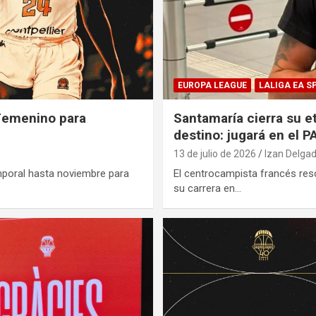
EUROPA LEAGUE
LALIGA EA S
 Femenino para
Santamaría cierra su e
destino: jugará en el 
13 de julio de 2026
Izan Delga
mporal hasta noviembre para
El centrocampista francés resc
su carrera en…