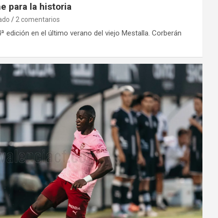
 para la historia
ado
2 comentarios
ª edición en el último verano del viejo Mestalla. Corberán