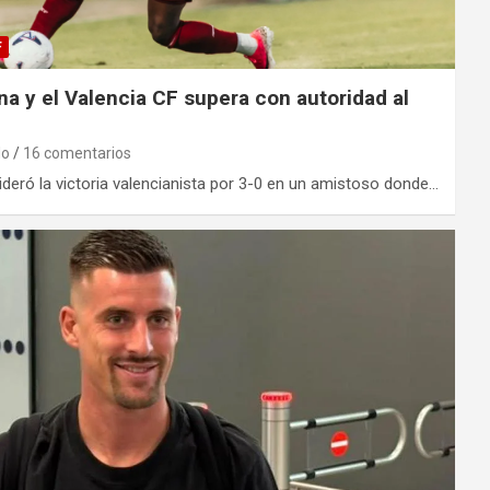
F
na y el Valencia CF supera con autoridad al
do
16 comentarios
ideró la victoria valencianista por 3-0 en un amistoso donde…