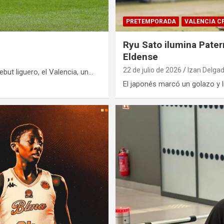
PRETEMPORADA
VALENCIA C
Ryu Sato ilumina Pater
Eldense
22 de julio de 2026
Izan Delga
but liguero, el Valencia, un…
El japonés marcó un golazo y l