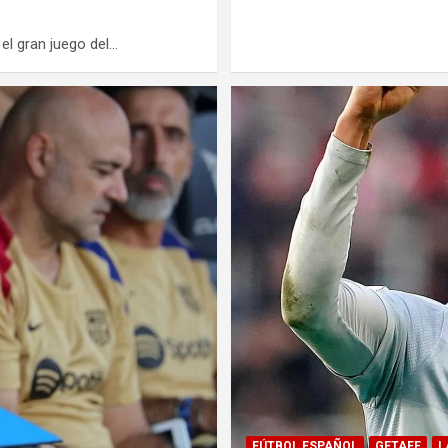
el gran juego del…
FÚTBOL ESPAÑOL
GETAFE
L