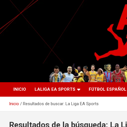
Saltar
al
contenido
La nueva generación del periodismo deportivo.
Agente Libre Digital
INICIO
LALIGA EA SPORTS
FÚTBOL ESPAÑOL
Inicio
Resultados de buscar: La Liga EA Sports
Resultados de la búsqueda:
La L