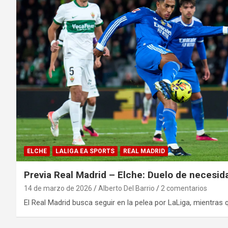
ELCHE
LALIGA EA SPORTS
REAL MADRID
Previa Real Madrid – Elche: Duelo de necesi
14 de marzo de 2026
Alberto Del Barrio
2 comentarios
El Real Madrid busca seguir en la pelea por LaLiga, mientras 