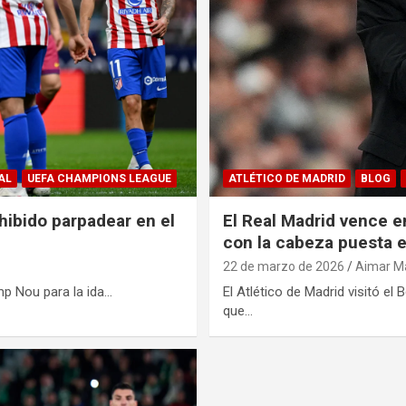
AL
UEFA CHAMPIONS LEAGUE
ATLÉTICO DE MADRID
BLOG
hibido parpadear en el
El Real Madrid vence e
con la cabeza puesta e
22 de marzo de 2026
Aimar Ma
mp Nou para la ida…
El Atlético de Madrid visitó e
que…