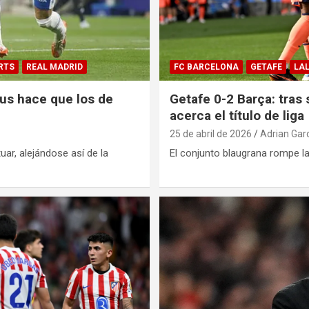
RTS
REAL MADRID
FC BARCELONA
GETAFE
LAL
ius hace que los de
Getafe 0-2 Barça: tras 
acerca el título de liga
25 de abril de 2026
Adrian Gar
ar, alejándose así de la
El conjunto blaugrana rompe la