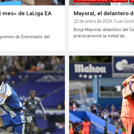
el mes» de LaLiga EA
Mayoral, el delantero 
22 de enero de 2024
Luis Gonz
Borja Mayoral, delantero del 
prácticamente la mitad de…
 premio de Entrenador del