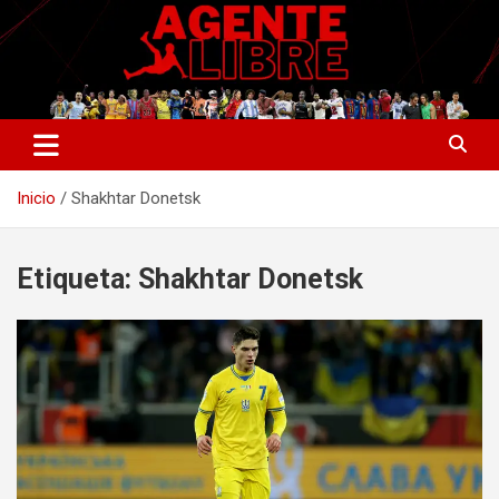
Saltar
al
contenido
La nueva generación del periodismo deportivo.
Agente Libre Digital
Inicio
Shakhtar Donetsk
Etiqueta:
Shakhtar Donetsk