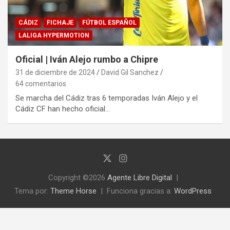
CÁDIZ
FICHAJE
FÚTBOL ESPAÑOL
LALIGA HYPERMOTION
Oficial | Iván Alejo rumbo a Chipre
31 de diciembre de 2024
David Gil Sanchez
64 comentarios
Se marcha del Cádiz tras 6 temporadas Iván Alejo y el
Cádiz CF han hecho oficial…
Copyright ©2026
Agente Libre Digital
Tema por:
Theme Horse
Funciona gracias a:
WordPress