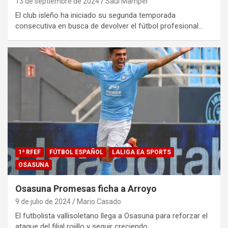
13 de septiembre de 2024
Saul Mampel
El club isleño ha iniciado su segunda temporada
consecutiva en busca de devolver el fútbol profesional…
1ª RFEF
FÚTBOL ESPAÑOL
LALIGA EA SPORTS
OSASUNA
Osasuna Promesas ficha a Arroyo
9 de julio de 2024
Mario Casado
El futbolista vallisoletano llega a Osasuna para reforzar el
ataque del filial rojillo y seguir creciendo.…