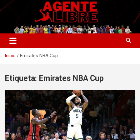
Saltar
al
contenido
La nueva generación del periodismo deportivo.
Agente Libre Digital
Inicio
Emirates NBA Cup
Etiqueta:
Emirates NBA Cup