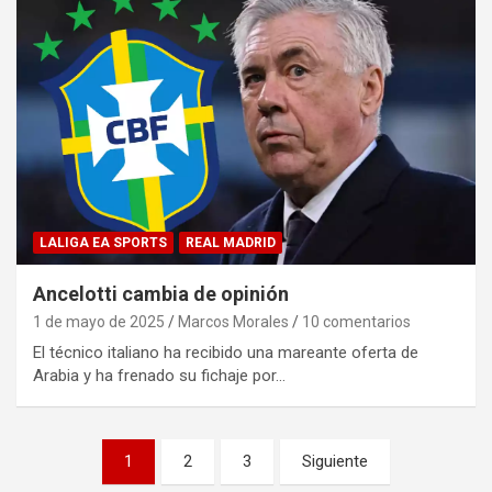
LALIGA EA SPORTS
REAL MADRID
Ancelotti cambia de opinión
1 de mayo de 2025
Marcos Morales
10 comentarios
El técnico italiano ha recibido una mareante oferta de
Arabia y ha frenado su fichaje por…
Paginación
1
2
3
Siguiente
de