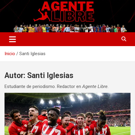
Saltar
al
contenido
La nueva generación del periodismo deportivo.
Agente Libre Digital
Inicio
Santi Iglesias
Autor:
Santi Iglesias
Estudiante de periodismo. Redactor en
Agente Libre.