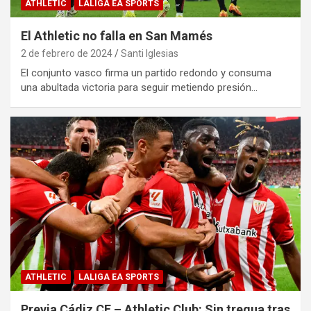
ATHLETIC
LALIGA EA SPORTS
El Athletic no falla en San Mamés
2 de febrero de 2024
Santi Iglesias
El conjunto vasco firma un partido redondo y consuma
una abultada victoria para seguir metiendo presión…
ATHLETIC
LALIGA EA SPORTS
Previa Cádiz CF – Athletic Club: Sin tregua tras