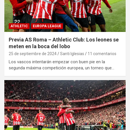
ATHLETIC
EUROPA LEAGUE
Previa AS Roma – Athletic Club: Los leones se
meten en la boca del lobo
25 de septiembre de 2024
Santi Iglesias
11 comentarios
Los vascos intentarán empezar con buen pie en la
segunda máxima competición europea, un torneo que…