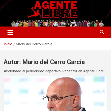
Saltar
al
contenido
La nueva generación del periodismo deportivo.
Agente Libre Digital
Inicio
Mario del Cerro Garcia
Autor:
Mario del Cerro Garcia
Aficionado al periodísmo deportivo. Redactor en Agente Libre