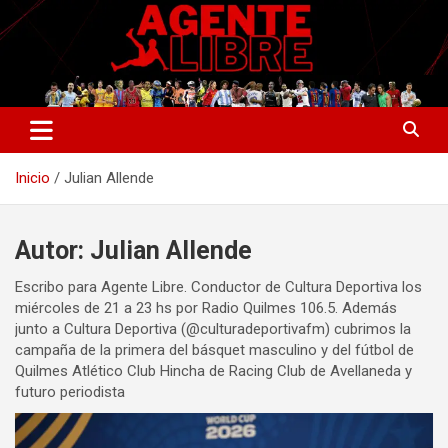
Saltar
al
contenido
La nueva generación del periodismo deportivo.
Agente Libre Digital
Inicio
Julian Allende
Autor:
Julian Allende
Escribo para Agente Libre. Conductor de Cultura Deportiva los
miércoles de 21 a 23 hs por Radio Quilmes 106.5. Además
junto a Cultura Deportiva (@culturadeportivafm) cubrimos la
campaña de la primera del básquet masculino y del fútbol de
Quilmes Atlético Club Hincha de Racing Club de Avellaneda y
futuro periodista