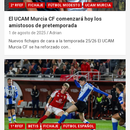
2ª RFEF
FICHAJE
FÚTBOL MODESTO
UCAM MURCIA
El UCAM Murcia CF comenzará hoy los
amistosos de pretemporada
1 de agosto de 2025
Adrian
Nuevos fichajes de cara a la temporada 25/26 El UCAM
Murcia CF se ha reforzado con…
1ª RFEF
BETIS
FICHAJE
FÚTBOL ESPAÑOL