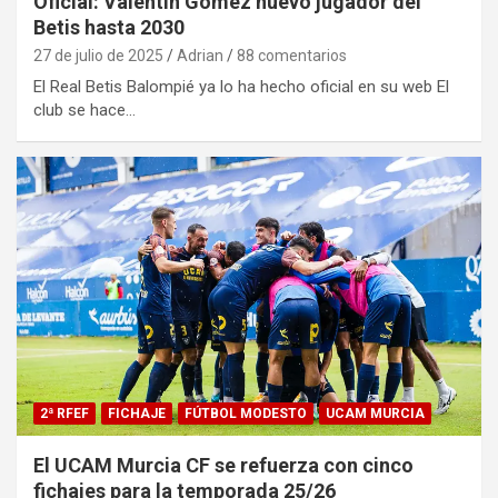
Oficial: Valentín Gómez nuevo jugador del
Betis hasta 2030
27 de julio de 2025
Adrian
88 comentarios
El Real Betis Balompié ya lo ha hecho oficial en su web El
club se hace…
2ª RFEF
FICHAJE
FÚTBOL MODESTO
UCAM MURCIA
El UCAM Murcia CF se refuerza con cinco
fichajes para la temporada 25/26