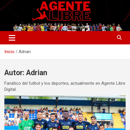
Saltar
al
contenido
La nueva generación del periodismo deportivo.
Agente Libre Digital
Inicio
Adrian
Autor:
Adrian
Fanático del futbol y los deportes, actualmente en Agente Libre
Digital.