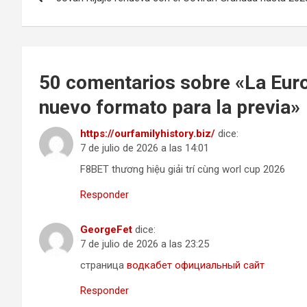
de
entradas
50 comentarios sobre «
La Eur
nuevo formato para la previa
»
https://ourfamilyhistory.biz/
dice:
7 de julio de 2026 a las 14:01
F8BET thương hiệu giải trí cùng worl cup 2026
Responder
GeorgeFet
dice:
7 de julio de 2026 a las 23:25
страница
водкабет официальный сайт
Responder