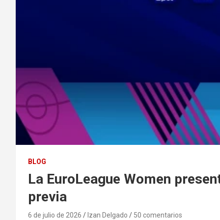
BLOG
La EuroLeague Women presenta 
previa
6 de julio de 2026
Izan Delgado
50 comentarios