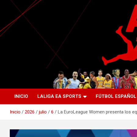
Saltar
al
contenido
La nueva generación del periodismo deportivo.
Agente Libre Digital
INICIO
LALIGA EA SPORTS
FÚTBOL ESPAÑOL
Inicio
2026
julio
6
La EuroLeague Women presenta los equi