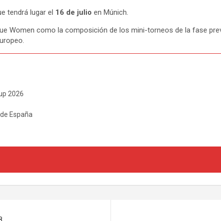
ue tendrá lugar el
16 de julio
en Múnich.
ague Women como la composición de los mini-torneos de la fase prev
europeo.
Cup 2026
a de España
8