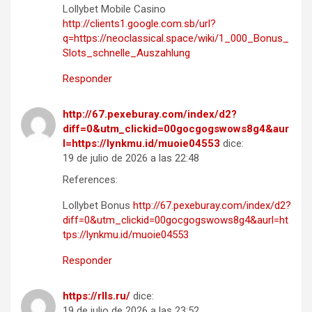
Lollybet Mobile Casino
http://clients1.google.com.sb/url?
q=https://neoclassical.space/wiki/1_000_Bonus_
Slots_schnelle_Auszahlung
Responder
http://67.pexeburay.com/index/d2?
diff=0&utm_clickid=00gocgogswows8g4&aur
l=https://lynkmu.id/muoie04553
dice:
19 de julio de 2026 a las 22:48
References:
Lollybet Bonus
http://67.pexeburay.com/index/d2?
diff=0&utm_clickid=00gocgogswows8g4&aurl=ht
tps://lynkmu.id/muoie04553
Responder
https://rlls.ru/
dice:
19 de julio de 2026 a las 23:52