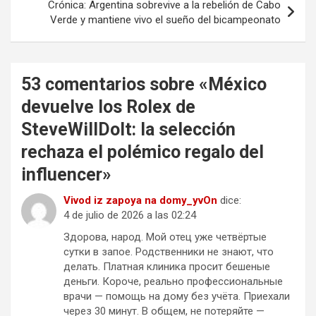
Crónica: Argentina sobrevive a la rebelión de Cabo
Verde y mantiene vivo el sueño del bicampeonato
53 comentarios sobre «
México
devuelve los Rolex de
SteveWillDoIt: la selección
rechaza el polémico regalo del
influencer
»
Vivod iz zapoya na domy_yvOn
dice:
4 de julio de 2026 a las 02:24
Здорова, народ. Мой отец уже четвёртые
сутки в запое. Родственники не знают, что
делать. Платная клиника просит бешеные
деньги. Короче, реально профессиональные
врачи — помощь на дому без учёта. Приехали
через 30 минут. В общем, не потеряйте —