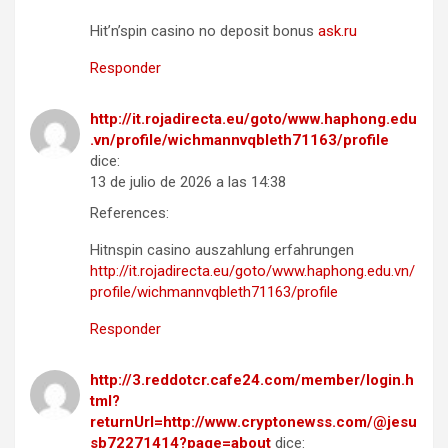
Hit’n’spin casino no deposit bonus
ask.ru
Responder
http://it.rojadirecta.eu/goto/www.haphong.edu
.vn/profile/wichmannvqbleth71163/profile
dice:
13 de julio de 2026 a las 14:38
References:
Hitnspin casino auszahlung erfahrungen
http://it.rojadirecta.eu/goto/www.haphong.edu.vn/
profile/wichmannvqbleth71163/profile
Responder
http://3.reddotcr.cafe24.com/member/login.h
tml?
returnUrl=http://www.cryptonewss.com/@jesu
sb72271414?page=about
dice: