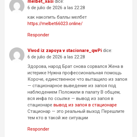
melbet_xasi
dice:
6 de julio de 2026 a las 22:28
как накопить баллы мелбет
https://melbet66023.online/
Responder
Vivod iz zapoya v stacionare_qwPi
dice:
6 de julio de 2026 a las 22:28
Здорова, народ Брат снова сорвался Жена в
истерике Нужна профессиональная помощь
Короче, единственное что вытащило из запоя
— стационарное выведение из запоя под
наблюдением Положили в палату В общем,
вся инфа по ссылке — вывод из запоя в
стационаре
вывод из запоя в стационаре
Стационар — это реальный выход Перешлите
тем кто в такой же ситуации
Responder