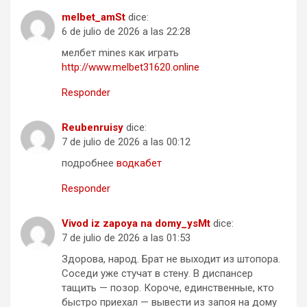
melbet_amSt
dice:
6 de julio de 2026 a las 22:28
мелбет mines как играть
http://www.melbet31620.online
Responder
Reubenruisy
dice:
7 de julio de 2026 a las 00:12
подробнее
водкабет
Responder
Vivod iz zapoya na domy_ysMt
dice:
7 de julio de 2026 a las 01:53
Здорова, народ. Брат не выходит из штопора.
Соседи уже стучат в стену. В диспансер
тащить — позор. Короче, единственные, кто
быстро приехал — вывести из запоя на дому