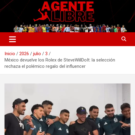
Saltar
al
contenido
La nueva generación del periodismo deportivo.
Agente Libre Digital
Inicio
2026
julio
3
México devuelve los Rolex de SteveWillDoIt: la selección
rechaza el polémico regalo del influencer