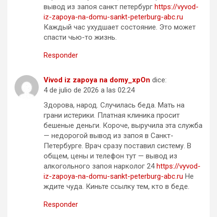
вывод из запоя санкт петербург
https://vyvod-
iz-zapoya-na-domu-sankt-peterburg-abc.ru
Каждый час ухудшает состояние. Это может
спасти чью-то жизнь.
Responder
Vivod iz zapoya na domy_xpOn
dice:
4 de julio de 2026 a las 02:24
Здорова, народ. Случилась беда. Мать на
грани истерики. Платная клиника просит
бешеные деньги. Короче, выручила эта служба
— недорогой вывод из запоя в Санкт-
Петербурге. Врач сразу поставил систему. В
общем, цены и телефон тут — вывод из
алкогольного запоя нарколог 24
https://vyvod-
iz-zapoya-na-domu-sankt-peterburg-abc.ru
Не
ждите чуда. Киньте ссылку тем, кто в беде.
Responder