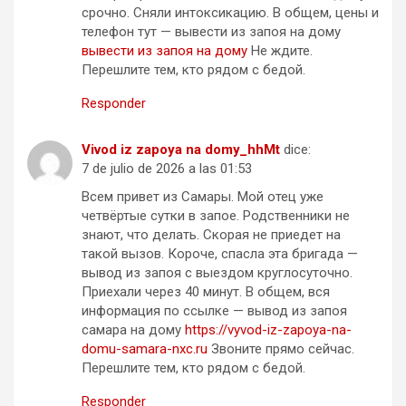
срочно. Сняли интоксикацию. В общем, цены и
телефон тут — вывести из запоя на дому
вывести из запоя на дому
Не ждите.
Перешлите тем, кто рядом с бедой.
Responder
Vivod iz zapoya na domy_hhMt
dice:
7 de julio de 2026 a las 01:53
Всем привет из Самары. Мой отец уже
четвёртые сутки в запое. Родственники не
знают, что делать. Скорая не приедет на
такой вызов. Короче, спасла эта бригада —
вывод из запоя с выездом круглосуточно.
Приехали через 40 минут. В общем, вся
информация по ссылке — вывод из запоя
самара на дому
https://vyvod-iz-zapoya-na-
domu-samara-nxc.ru
Звоните прямо сейчас.
Перешлите тем, кто рядом с бедой.
Responder