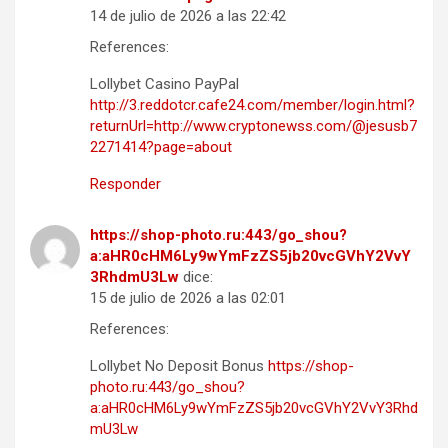
14 de julio de 2026 a las 22:42
References:
Lollybet Casino PayPal
http://3.reddotcr.cafe24.com/member/login.html?
returnUrl=http://www.cryptonewss.com/@jesusb7
2271414?page=about
Responder
https://shop-photo.ru:443/go_shou?
a:aHR0cHM6Ly9wYmFzZS5jb20vcGVhY2VvY
3RhdmU3Lw
dice:
15 de julio de 2026 a las 02:01
References:
Lollybet No Deposit Bonus
https://shop-
photo.ru:443/go_shou?
a:aHR0cHM6Ly9wYmFzZS5jb20vcGVhY2VvY3Rhd
mU3Lw