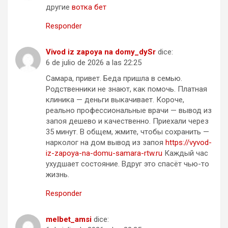
другие
вотка бет
Responder
Vivod iz zapoya na domy_dySr
dice:
6 de julio de 2026 a las 22:25
Самара, привет. Беда пришла в семью.
Родственники не знают, как помочь. Платная
клиника — деньги выкачивает. Короче,
реально профессиональные врачи — вывод из
запоя дешево и качественно. Приехали через
35 минут. В общем, жмите, чтобы сохранить —
нарколог на дом вывод из запоя
https://vyvod-
iz-zapoya-na-domu-samara-rtw.ru
Каждый час
ухудшает состояние. Вдруг это спасёт чью-то
жизнь.
Responder
melbet_amsi
dice: