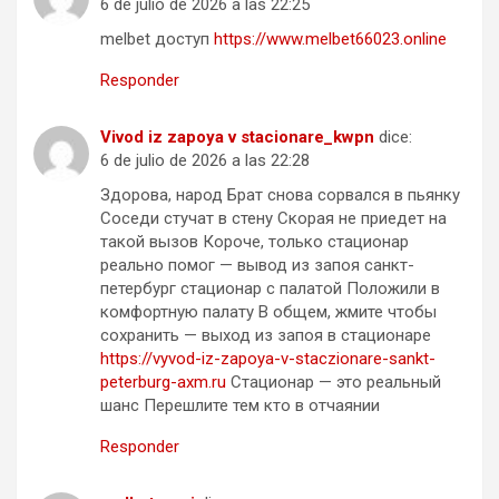
6 de julio de 2026 a las 22:25
melbet доступ
https://www.melbet66023.online
Responder
Vivod iz zapoya v stacionare_kwpn
dice:
6 de julio de 2026 a las 22:28
Здорова, народ Брат снова сорвался в пьянку
Соседи стучат в стену Скорая не приедет на
такой вызов Короче, только стационар
реально помог — вывод из запоя санкт-
петербург стационар с палатой Положили в
комфортную палату В общем, жмите чтобы
сохранить — выход из запоя в стационаре
https://vyvod-iz-zapoya-v-staczionare-sankt-
peterburg-axm.ru
Стационар — это реальный
шанс Перешлите тем кто в отчаянии
Responder