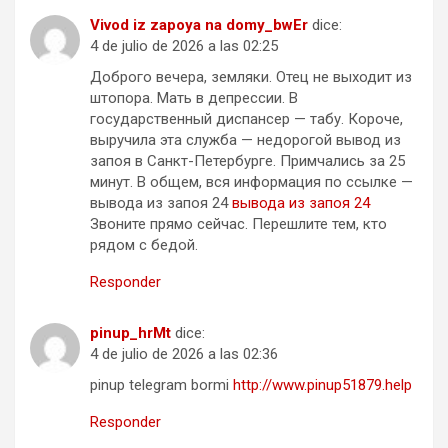
Vivod iz zapoya na domy_bwEr
dice:
4 de julio de 2026 a las 02:25
Доброго вечера, земляки. Отец не выходит из
штопора. Мать в депрессии. В
государственный диспансер — табу. Короче,
выручила эта служба — недорогой вывод из
запоя в Санкт-Петербурге. Примчались за 25
минут. В общем, вся информация по ссылке —
вывода из запоя 24
вывода из запоя 24
Звоните прямо сейчас. Перешлите тем, кто
рядом с бедой.
Responder
pinup_hrMt
dice:
4 de julio de 2026 a las 02:36
pinup telegram bormi
http://www.pinup51879.help
Responder