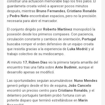
construir una actuación memorable bajo los tres palos. El
guardameta croata volvió a aparecer pocos minutos
después, mientras
Bruno Fernandes
,
Cristiano Ronaldo
y
Pedro Neto
encontraban espacios, pero no la precisión
necesaria para abrir el marcador.
El conjunto dirigido por
Roberto Martínez
monopolizó la
posesión desde los primeros compases. Con paciencia,
circulación constante y cambios de orientación,
Portugal
buscaba romper el orden defensivo de un equipo croata
que resistía gracias a la experiencia de
Luka Modrić
y al
trabajo colectivo de su mediocampo.
Al minuto
17
,
Rúben Dias
vio la primera tarjeta amarilla del
encuentro tras una falta sobre
Ante Budimir
, aunque el
desarrollo apenas se modificó.
Las oportunidades seguían acumulándose.
Nuno Mendes
generó peligro desde el tiro de esquina,
João Cancelo
encontró un preciso centro para
Cristiano Ronaldo
, y el
delantero portugués también probó fortuna con un
potente disparo que terminó estrellándose en
Marin