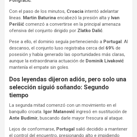
Pongračić
.
Con el paso de los minutos,
Croacia
intentó adelantar
líneas.
Martin Baturina
encabezó la presión alta y
Ivan
Perišić
comenzó a convertirse en la principal amenaza
ofensiva del conjunto dirigido por
Zlatko Dalić
.
Pese a ello, el dominio seguía perteneciendo a
Portugal
. Al
descanso, el conjunto luso registraba cerca del
69%
de
posesión y había generado las oportunidades más claras,
aunque la extraordinaria actuación de
Dominik Livaković
mantenía el empate sin goles.
Dos leyendas dijeron adiós, pero solo una
selección siguió soñando: Segundo
tiempo
La segunda mitad comenzó con un movimiento en el
banquillo croata.
Igor Matanović
ingresó en sustitución de
Ante Budimir
, buscando darle mayor frescura al ataque.
Lejos de conformarse,
Portugal
salió decidido a mantener
el control del encuentro, presionando alto e impidiendo