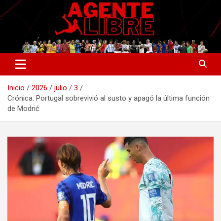
Saltar
al
contenido
La nueva generación del periodismo deportivo.
Agente Libre Digital
Inicio
2026
julio
3
Crónica: Portugal sobrevivió al susto y apagó la última función
de Modrić