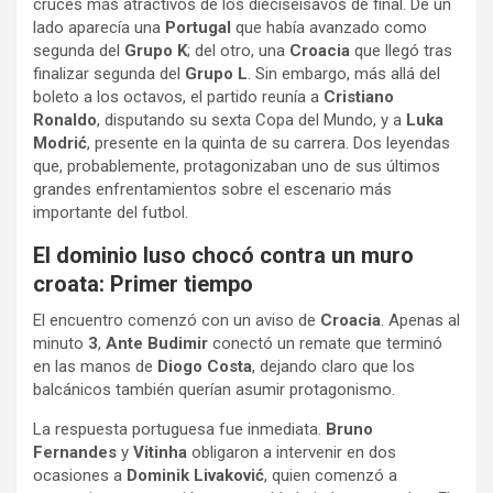
cruces más atractivos de los dieciseisavos de final. De un
lado aparecía una
Portugal
que había avanzado como
segunda del
Grupo K
; del otro, una
Croacia
que llegó tras
finalizar segunda del
Grupo L
. Sin embargo, más allá del
boleto a los octavos, el partido reunía a
Cristiano
Ronaldo
, disputando su sexta Copa del Mundo, y a
Luka
Modrić
, presente en la quinta de su carrera. Dos leyendas
que, probablemente, protagonizaban uno de sus últimos
grandes enfrentamientos sobre el escenario más
importante del futbol.
El dominio luso chocó contra un muro
croata: Primer tiempo
El encuentro comenzó con un aviso de
Croacia
. Apenas al
minuto
3
,
Ante Budimir
conectó un remate que terminó
en las manos de
Diogo Costa
, dejando claro que los
balcánicos también querían asumir protagonismo.
La respuesta portuguesa fue inmediata.
Bruno
Fernandes
y
Vitinha
obligaron a intervenir en dos
ocasiones a
Dominik Livaković
, quien comenzó a