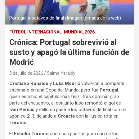
Portugal a octavos de final (Imagen tomada de la web)
FÚTBOL INTERNACIONAL
MUNDIAL 2026
Crónica: Portugal sobrevivió al
susto y apagó la última función de
Modrić
3 de julio de 2026
Salma Yeraldy
Cristiano Ronaldo
y
Luka Modrić
volvieron a compartir
escenario en una Copa del Mundo, pero fue
Portugal
quien escribió el capítulo más feliz. Tras dominar gran
parte del encuentro, el conjunto luso remontó el gol de
Ivan Perišić
y selló su pase a los octavos de final con un
agónico
2-1
, dejando a
Croacia
con la ilusión rota en
Toronto
.
El
Estadio Toronto
abrió sus puertas para uno de los