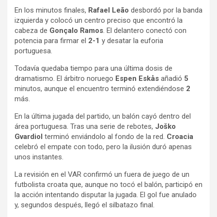
En los minutos finales,
Rafael Leão
desbordó por la banda
izquierda y colocó un centro preciso que encontró la
cabeza de
Gonçalo Ramos
. El delantero conectó con
potencia para firmar el
2-1
y desatar la euforia
portuguesa.
Todavía quedaba tiempo para una última dosis de
dramatismo. El árbitro noruego
Espen Eskås
añadió
5
minutos, aunque el encuentro terminó extendiéndose
2
más.
En la última jugada del partido, un balón cayó dentro del
área portuguesa. Tras una serie de rebotes,
Joško
Gvardiol
terminó enviándolo al fondo de la red.
Croacia
celebró el empate con todo, pero la ilusión duró apenas
unos instantes.
La revisión en el VAR confirmó un fuera de juego de un
futbolista croata que, aunque no tocó el balón, participó en
la acción intentando disputar la jugada. El gol fue anulado
y, segundos después, llegó el silbatazo final.