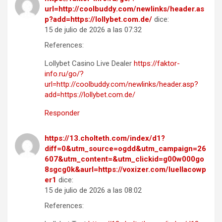
url=http://coolbuddy.com/newlinks/header.as
p?add=https://lollybet.com.de/
dice:
15 de julio de 2026 a las 07:32
References:
Lollybet Casino Live Dealer
https://faktor-
info.ru/go/?
url=http://coolbuddy.com/newlinks/header.asp?
add=https://lollybet.com.de/
Responder
https://13.cholteth.com/index/d1?
diff=0&utm_source=ogdd&utm_campaign=26
607&utm_content=&utm_clickid=g00w000go
8sgcg0k&aurl=https://voxizer.com/luellacowp
er1
dice:
15 de julio de 2026 a las 08:02
References: