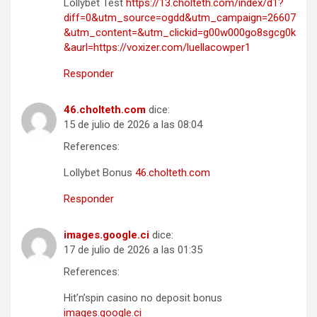
Lollybet Test
https://13.cholteth.com/index/d1?
diff=0&utm_source=ogdd&utm_campaign=26607
&utm_content=&utm_clickid=g00w000go8sgcg0k
&aurl=https://voxizer.com/luellacowper1
Responder
46.cholteth.com
dice:
15 de julio de 2026 a las 08:04
References:
Lollybet Bonus
46.cholteth.com
Responder
images.google.ci
dice:
17 de julio de 2026 a las 01:35
References:
Hit’n’spin casino no deposit bonus
images.google.ci