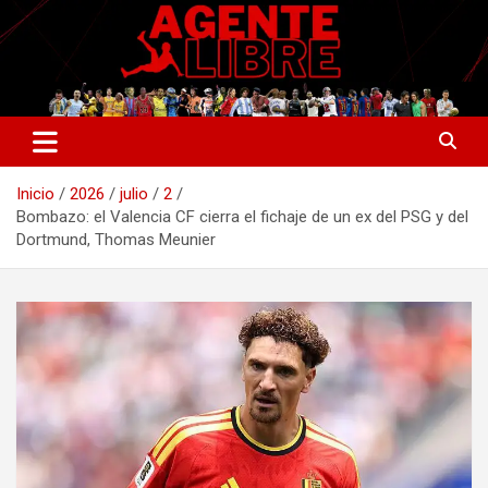
Saltar
al
contenido
La nueva generación del periodismo deportivo.
Agente Libre Digital
Inicio
2026
julio
2
Bombazo: el Valencia CF cierra el fichaje de un ex del PSG y del
Dortmund, Thomas Meunier