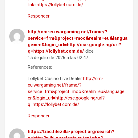
link=https://lollybet.com.de/
Responder
http://cm-eu.wargaming.net/frame/?
service=frm&project=moo&realm=eu&langua
ge=en&login_url=http://cse.google.ng/url?
q=https://lollybet.com.de/
dice:
15 de julio de 2026 a las 02:47
References:
Lollybet Casino Live Dealer
http://cm-
eu.wargaming.net/frame/?
service=frm&project=moo&realm=eu&language=
en&login_url=http://cse.google.ng/url?
q=https://lollybet.com.de/
Responder
https://trac.filezilla-project.org/search?