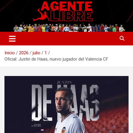
Saltar
al
contenido
La nueva generación del periodismo deportivo.
Agente Libre Digital
Inicio
2026
julio
1
Oficial: Justin de Haas, nuevo jugador del Valencia CF