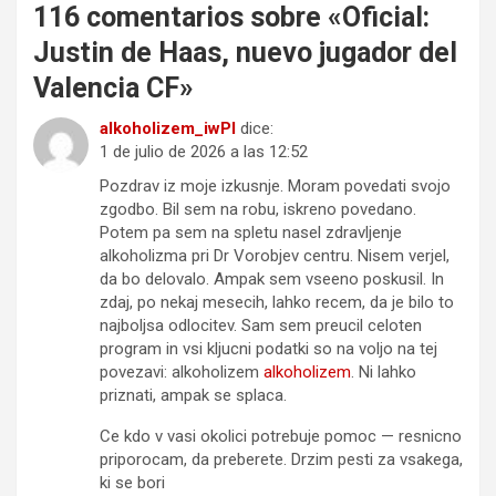
116 comentarios sobre «
Oficial:
Justin de Haas, nuevo jugador del
Valencia CF
»
alkoholizem_iwPl
dice:
1 de julio de 2026 a las 12:52
Pozdrav iz moje izkusnje. Moram povedati svojo
zgodbo. Bil sem na robu, iskreno povedano.
Potem pa sem na spletu nasel zdravljenje
alkoholizma pri Dr Vorobjev centru. Nisem verjel,
da bo delovalo. Ampak sem vseeno poskusil. In
zdaj, po nekaj mesecih, lahko recem, da je bilo to
najboljsa odlocitev. Sam sem preucil celoten
program in vsi kljucni podatki so na voljo na tej
povezavi: alkoholizem
alkoholizem
. Ni lahko
priznati, ampak se splaca.
Ce kdo v vasi okolici potrebuje pomoc — resnicno
priporocam, da preberete. Drzim pesti za vsakega,
ki se bori