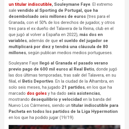
un titular indiscutible
, Souleymane Faye
. El extremo
sale
vendido al Sporting de Portugal, que ha
desembolsado seis millones de euros
(tres para el
Granada, con el 50% de los derechos de jugador, y otros
tres para el ex dueño del Talavera de la Reina, club en el
que jugó al volver a España en 2022),
más dos en
variables
, además de que
el sueldo del jugador se
multiplicará por diez y tendrá una cláusula de 80
millones
, según publican medios medios portugueses.
Souleyane Faye
llegó al Granada el pasado verano
previo pago de 600 mil euros al Real Betis
, donde jugó
las dos últimas temporadas, tras salir del Talavera, en su
filial, el
Betis Deportivo
. En la ciudad de la Alhambra, en
solo seis meses, ha jugado
21 partidos
, en los que ha
marcado
dos goles
y ha dado
seis asistencias
,
mostrando
desequilibrio y velocidad
en la banda del
Nuevo Los Cármenes, siendo un
titular indiscutible para
Pacheta en todos los partidos de la Liga Hypermotion
en los que ha podido jugar (19/19).