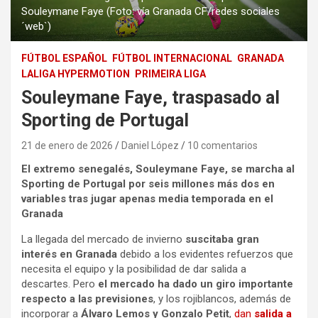
Souleymane Faye (Foto: vía Granada CF/redes sociales
´web`)
FÚTBOL ESPAÑOL
FÚTBOL INTERNACIONAL
GRANADA
LALIGA HYPERMOTION
PRIMEIRA LIGA
Souleymane Faye, traspasado al
Sporting de Portugal
21 de enero de 2026
Daniel López
10 comentarios
El extremo senegalés, Souleymane Faye, se marcha al
Sporting de Portugal por seis millones más dos en
variables tras jugar apenas media temporada en el
Granada
La llegada del mercado de invierno
suscitaba gran
interés en Granada
debido a los evidentes refuerzos que
necesita el equipo y la posibilidad de dar salida a
descartes. Pero
el mercado ha dado un giro importante
respecto a las previsiones
, y los rojiblancos, además de
incorporar a
Álvaro Lemos y Gonzalo Petit
,
dan
salida a