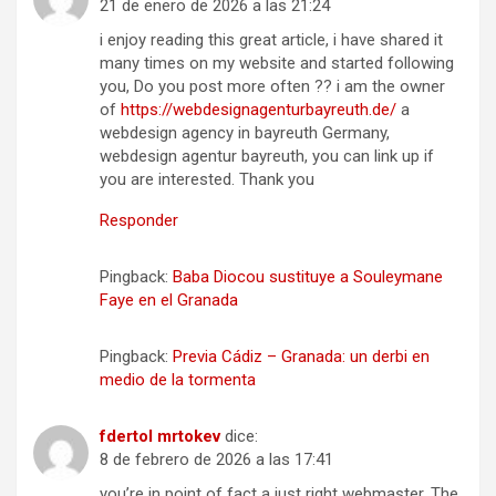
21 de enero de 2026 a las 21:24
i enjoy reading this great article, i have shared it
many times on my website and started following
you, Do you post more often ?? i am the owner
of
https://webdesignagenturbayreuth.de/
a
webdesign agency in bayreuth Germany,
webdesign agentur bayreuth, you can link up if
you are interested. Thank you
Responder
Pingback:
Baba Diocou sustituye a Souleymane
Faye en el Granada
Pingback:
Previa Cádiz – Granada: un derbi en
medio de la tormenta
fdertol mrtokev
dice:
8 de febrero de 2026 a las 17:41
you’re in point of fact a just right webmaster. The