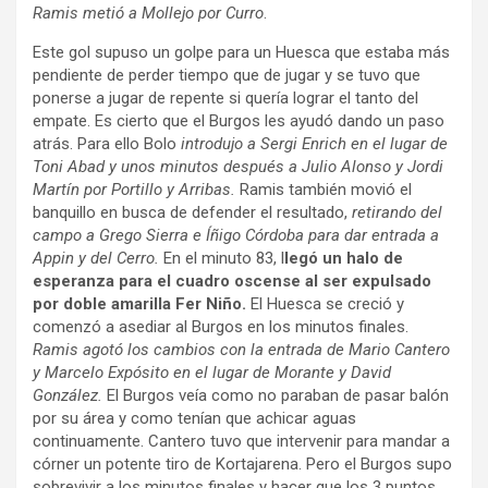
Ramis metió a Mollejo por Curro
.
Este gol supuso un golpe para un Huesca que estaba más
pendiente de perder tiempo que de jugar y se tuvo que
ponerse a jugar de repente si quería lograr el tanto del
empate. Es cierto que el Burgos les ayudó dando un paso
atrás. Para ello Bolo
introdujo a Sergi Enrich en el lugar de
Toni Abad y unos minutos después a Julio Alonso y Jordi
Martín por Portillo y Arribas.
Ramis también movió el
banquillo en busca de defender el resultado,
retirando del
campo a Grego Sierra e Íñigo Córdoba para dar entrada a
Appin y del Cerro.
En el minuto 83, l
legó un halo de
esperanza para el cuadro oscense al ser expulsado
por doble amarilla Fer Niño.
El Huesca se creció y
comenzó a asediar al Burgos en los minutos finales.
Ramis agotó los cambios con la entrada de Mario Cantero
y Marcelo Expósito en el lugar de Morante y David
González.
El Burgos veía como no paraban de pasar balón
por su área y como tenían que achicar aguas
continuamente. Cantero tuvo que intervenir para mandar a
córner un potente tiro de Kortajarena. Pero el Burgos supo
sobrevivir a los minutos finales y hacer que los 3 puntos