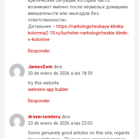
критических ситуаций, которые часто
возникают именно после неумелых домашних
вмешательств или «выездов без
ответственности».
Детальнее –
https://narkologicheskaya-klinika-
kolomna2-10.ru/luchshie-narkologicheskie-kliniki-
v-kolomne
Responder
JamesSom
dice:
20 de enero de 2026 a las 18:59
try this website
webview app builder
Responder
droversointeru
dice:
23 de enero de 2026 a las 23:03
Some genuinely good articles on this site, regards