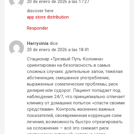
20 de enero de 2026 a las 17:27
discover here
app store distribution
Responder
Harrysinia
dice:
20 de enero de 2026 a las 18:41
Стационар «Трезвый Путь Коломна»
ориентирован на безопасность в самых
сложных случаях: длительные запои, тяжёлая
абстиненция, смешанное употребление,
выраженные соматические проблемы, риск
делирия или судорог. Пациент попадает под
наблюдение 24/7, что принципиально отличает
клинику от домашних попыток «спасти своими
средствами». Контроль жизненно важных
показателей, своевременная коррекция схем
лечения, возможность быстро отреагировать
на осложнения — всё это снижает риск