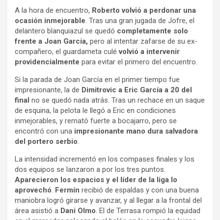
A la hora de encuentro,
Roberto volvió a perdonar una
ocasión inmejorable
. Tras una gran jugada de Jofre, el
delantero blanquiazul se quedó
completamente solo
frente a Joan García,
pero al intentar zafarse de su ex-
compañero, el guardameta culé
volvió a intervenir
providencialmente
para evitar el primero del encuentro.
Si la parada de Joan García en el primer tiempo fue
impresionante, la de
Dimitrovic a Eric García a 20 del
final
no se quedó nada atrás. Tras un rechace en un saque
de esquina, la pelota le llegó a Eric en condiciones
inmejorables, y remató fuerte a bocajarro, pero se
encontró con una
impresionante mano dura salvadora
del portero serbio
.
La intensidad incrementó en los compases finales y los
dos equipos se lanzaron a por los tres puntos.
Aparecieron los espacios y el líder de la liga lo
aprovechó
.
Fermín
recibió de espaldas y con una buena
maniobra logró girarse y avanzar, y al llegar a la frontal del
área asistió a
Dani Olmo
. El de Terrasa rompió la equidad