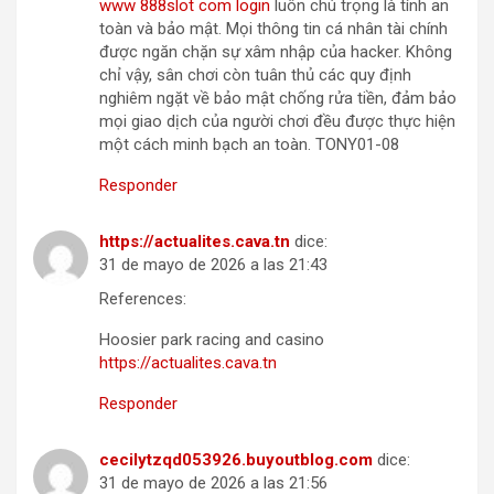
www 888slot com login
luôn chú trọng là tính an
toàn và bảo mật. Mọi thông tin cá nhân tài chính
được ngăn chặn sự xâm nhập của hacker. Không
chỉ vậy, sân chơi còn tuân thủ các quy định
nghiêm ngặt về bảo mật chống rửa tiền, đảm bảo
mọi giao dịch của người chơi đều được thực hiện
một cách minh bạch an toàn. TONY01-08
Responder
https://actualites.cava.tn
dice:
31 de mayo de 2026 a las 21:43
References:
Hoosier park racing and casino
https://actualites.cava.tn
Responder
cecilytzqd053926.buyoutblog.com
dice:
31 de mayo de 2026 a las 21:56