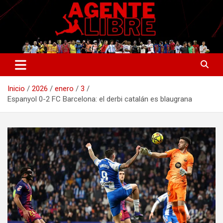
Saltar
al
contenido
La nueva generación del periodismo deportivo.
Agente Libre Digital
Inicio
2026
enero
3
Espanyol 0-2 FC Barcelona: el derbi catalán es blaugrana