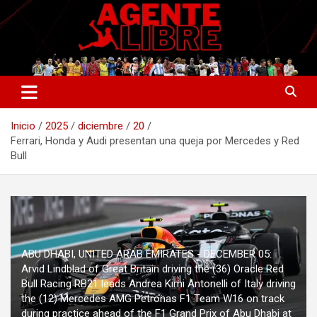
Saltar
al
contenido
La nueva generación del periodismo deportivo.
Agente Libre Digital
Inicio
2025
diciembre
20
Ferrari, Honda y Audi presentan una queja por Mercedes y Red
Bull
ABU DHABI, UNITED ARAB EMIRATES - DECEMBER 05:
Arvid Lindblad of Great Britain driving the (36) Oracle Red
Bull Racing RB21 leads Andrea Kimi Antonelli of Italy driving
the (12) Mercedes AMG Petronas F1 Team W16 on track
during practice ahead of the F1 Grand Prix of Abu Dhabi at