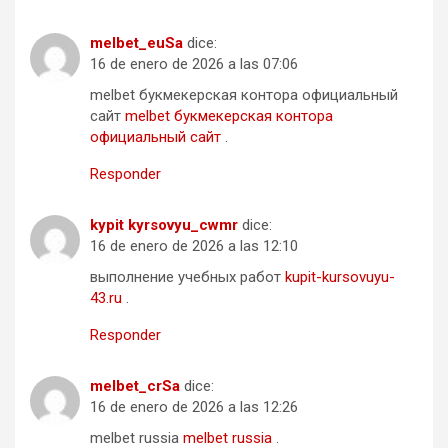
melbet_euSa
dice:
16 de enero de 2026 a las 07:06
melbet букмекерская контора официальный
сайт
melbet букмекерская контора
официальный сайт
.
Responder
kypit kyrsovyu_cwmr
dice:
16 de enero de 2026 a las 12:10
выполнение учебных работ
kupit-kursovuyu-
43.ru
.
Responder
melbet_crSa
dice:
16 de enero de 2026 a las 12:26
melbet russia
melbet russia
.