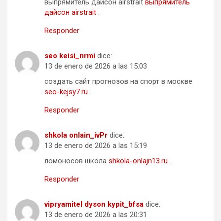
выпрямитель дайсон airstrait
выпрямитель
дайсон airstrait
.
Responder
seo keisi_nrmi
dice:
13 de enero de 2026 a las 15:03
создать сайт прогнозов на спорт в москве
seo-kejsy7.ru
.
Responder
shkola onlain_ivPr
dice:
13 de enero de 2026 a las 15:19
ломоносов школа
shkola-onlajn13.ru
.
Responder
vipryamitel dyson kypit_bfsa
dice:
13 de enero de 2026 a las 20:31