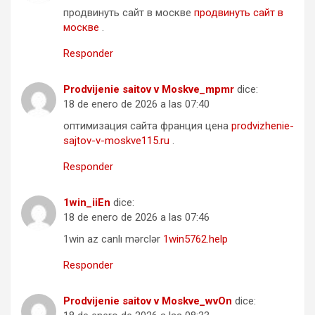
продвинуть сайт в москве
продвинуть сайт в
москве
.
Responder
Prodvijenie saitov v Moskve_mpmr
dice:
18 de enero de 2026 a las 07:40
оптимизация сайта франция цена
prodvizhenie-
sajtov-v-moskve115.ru
.
Responder
1win_iiEn
dice:
18 de enero de 2026 a las 07:46
1win az canlı mərclər
1win5762.help
Responder
Prodvijenie saitov v Moskve_wvOn
dice: