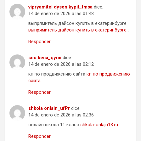
vipryamitel dyson kypit_tmsa
dice:
14 de enero de 2026 a las 01:48
выпрямитель дайсон купить в екатеринбурге
выпрямитель дайсон купить в екатеринбурге
.
Responder
seo keisi_qymi
dice:
14 de enero de 2026 a las 02:12
кп по продвижению сайта
кп по продвижению
сайта
.
Responder
shkola onlain_ufPr
dice:
14 de enero de 2026 a las 02:36
онлайн школа 11 класс
shkola-onlajn13.ru
.
Responder