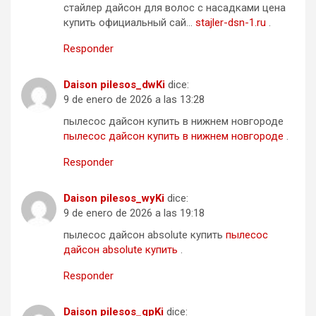
стайлер дайсон для волос с насадками цена
купить официальный сай…
stajler-dsn-1.ru
.
Responder
Daison pilesos_dwKi
dice:
9 de enero de 2026 a las 13:28
пылесос дайсон купить в нижнем новгороде
пылесос дайсон купить в нижнем новгороде
.
Responder
Daison pilesos_wyKi
dice:
9 de enero de 2026 a las 19:18
пылесос дайсон absolute купить
пылесос
дайсон absolute купить
.
Responder
Daison pilesos_qpKi
dice: