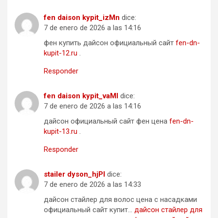
fen daison kypit_izMn
dice:
7 de enero de 2026 a las 14:16
фен купить дайсон официальный сайт
fen-dn-
kupit-12.ru
.
Responder
fen daison kypit_vaMl
dice:
7 de enero de 2026 a las 14:16
дайсон официальный сайт фен цена
fen-dn-
kupit-13.ru
.
Responder
stailer dyson_hjPl
dice:
7 de enero de 2026 a las 14:33
дайсон стайлер для волос цена с насадками
официальный сайт купит…
дайсон стайлер для