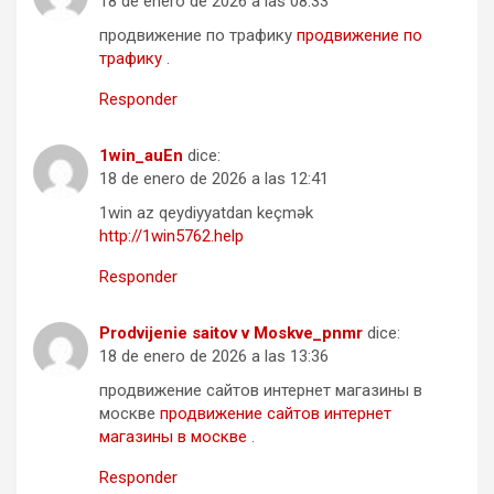
18 de enero de 2026 a las 08:33
продвижение по трафику
продвижение по
трафику
.
Responder
1win_auEn
dice:
18 de enero de 2026 a las 12:41
1win az qeydiyyatdan keçmək
http://1win5762.help
Responder
Prodvijenie saitov v Moskve_pnmr
dice:
18 de enero de 2026 a las 13:36
продвижение сайтов интернет магазины в
москве
продвижение сайтов интернет
магазины в москве
.
Responder