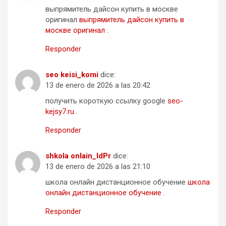
выпрямитель дайсон купить в москве
оригинал
выпрямитель дайсон купить в
москве оригинал
.
Responder
seo keisi_komi
dice:
13 de enero de 2026 a las 20:42
получить короткую ссылку google
seo-
kejsy7.ru
.
Responder
shkola onlain_ldPr
dice:
13 de enero de 2026 a las 21:10
школа онлайн дистанционное обучение
школа
онлайн дистанционное обучение
.
Responder