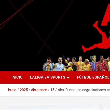
Saltar
al
contenido
La nueva generación del periodismo deportivo.
Agente Libre Digital
INICIO
LALIGA EA SPORTS
FÚTBOL ESPAÑOL
Inicio
2025
diciembre
15
Alex Dunne, en negociaciones c