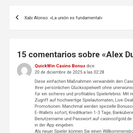
Navegación
Xabi Alonso: «La unión es fundamental»
de
entradas
15 comentarios sobre «
Alex D
QuickWin Casino Bonus
dice:
20 de diciembre de 2025 a las 02:28
Diese einfachen Maßnahmen verwandeln den Casino
Ihrer persönlichen Glücksspielwelt ohne unerwüns
für ein sicheres und profitables Spielerlebnis. Mit 
Zugriff auf hochwertige Spielautomaten, Live-Deale
Promotionen. Manchmal werden spezielle Bonuscode
E-Wallets sofort, Kreditkarten 1-3 Tage, Banküber
Benutzername und Passwort auf casinoofgold.de
in der App eingeben.
Als neuer Spieler können Sie einen Willkommensbon