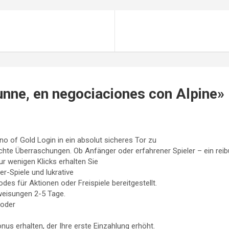
unne, en negociaciones con Alpine
»
 of Gold Login in ein absolut sicheres Tor zu
chte Überraschungen. Ob Anfänger oder erfahrener Spieler – ein rei
nur wenigen Klicks erhalten Sie
r-Spiele und lukrative
s für Aktionen oder Freispiele bereitgestellt.
weisungen 2-5 Tage.
 oder
us erhalten, der Ihre erste Einzahlung erhöht.