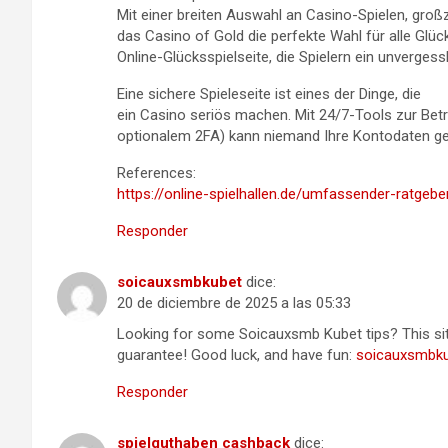
Mit einer breiten Auswahl an Casino-Spielen, gr
das Casino of Gold die perfekte Wahl für alle Glüc
Online-Glücksspielseite, die Spielern ein unvergess
Eine sichere Spieleseite ist eines der Dinge, die
ein Casino seriös machen. Mit 24/7-Tools zur Bet
optionalem 2FA) kann niemand Ihre Kontodaten ge
References:
https://online-spielhallen.de/umfassender-ratgeb
Responder
soicauxsmbkubet
dice:
20 de diciembre de 2025 a las 05:33
Looking for some Soicauxsmb Kubet tips? This site
guarantee! Good luck, and have fun:
soicauxsmbk
Responder
spielguthaben cashback
dice: