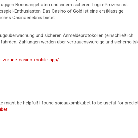
oßzügigen Bonusangeboten und einem sicheren Login-Prozess ist
ksspiel-Enthusiasten. Das Casino of Gold ist eine erstklassige
liches Casinoerlebnis bietet.
rugsüberwachung und sicheren Anmeldeprotokollen (einschließlich
fährden. Zahlungen werden über vertrauenswürdige und sicherheit
er-zur-ice-casino-mobile-app/
 might be helpful! I found soicauxsmbkubet to be useful for predict
ubet