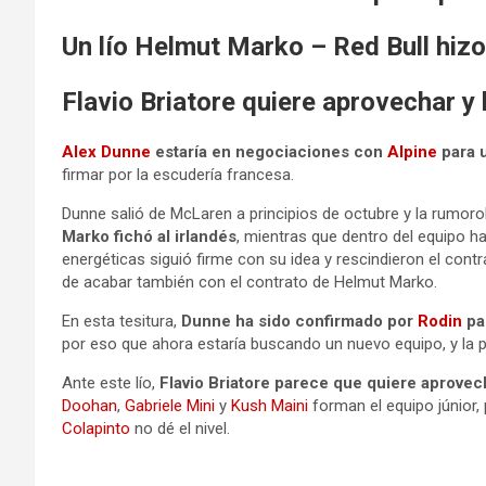
Un lío Helmut Marko – Red Bull hiz
Flavio Briatore quiere aprovechar y l
Alex Dunne
estaría en negociaciones con
Alpine
para u
firmar por la escudería francesa.
Dunne salió de McLaren a principios de octubre y la rumorolo
Marko fichó al irlandés
, mientras que dentro del equipo ha
energéticas siguió firme con su idea y rescindieron el contr
de acabar también con el contrato de Helmut Marko.
En esta tesitura,
Dunne ha sido confirmado por
Rodin
pa
por eso que ahora estaría buscando un nuevo equipo, y la pr
Ante este lío,
Flavio Briatore parece que quiere aprovecha
Doohan
,
Gabriele Mini
y
Kush Maini
forman el equipo júnior, 
Colapinto
no dé el nivel.