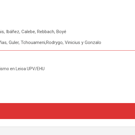
nis, Ibáñez, Calebe, Rebbach, Boyé
ñas, Guler, Tchouameni,Rodrygo, Vinicius y Gonzalo
dismo en Leioa UPV/EHU