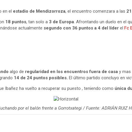
 en el
estadio de Mendizorroza
, el encuentro comenzara a las
21
on
18 puntos
, tan solo a
3 de Europa
. Afrontando un duelo en el q
cionándose actualmente
segundo con 36 puntos a 4 del líder
el
Fc 
ando
algo de
regularidad en los encuentros fuera de casa
y mas
logrando
14 de 24 puntos posibles.
El último partido concluyo en vict
ue Ibañez ha vuelto a recuperar su puesto , teniendo como
única du
luchando por el balón frente a Gorrotxategi / Fuente: ADRIÁN RUIZ 