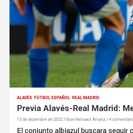
ALAVÉS
FÚTBOL ESPAÑOL
REAL MADRID
Previa Alavés-Real Madrid: Me
13 de diciembre de 2025
Ibon Hernaez Arranz
4 comentari
El conjunto albiazul buscara seguir