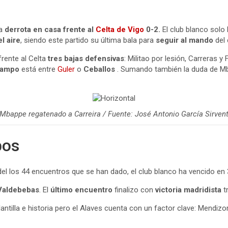
na
derrota en casa frente al
Celta de Vigo
0-2.
El club blanco solo
l aire
, siendo este partido su última bala para
seguir al mando
del 
frente al Celta
tres
bajas
defensivas
: Militao por lesión, Carreras 
 campo
está entre
Guler
o
Ceballos
. Sumando también la duda de Mba
Mbappe regatenado a Carreira / Fuente: José Antonio García Sirven
pos
el los 44 encuentros que se han dado, el club blanco ha vencido en 
Valdebebas
. El
último encuentro
finalizo con
victoria madridista
t
r plantilla e historia pero el Alaves cuenta con un factor clave: Mendi