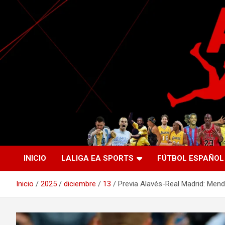
Saltar
al
contenido
La nueva generación del periodismo deportivo.
Agente Libre Digital
INICIO
LALIGA EA SPORTS
FÚTBOL ESPAÑOL
Inicio
2025
diciembre
13
Previa Alavés-Real Madrid: Mendi