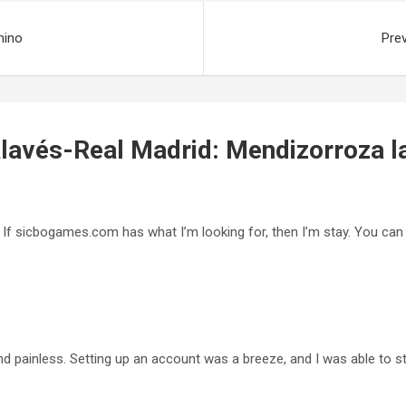
mino
Pre
lavés-Real Madrid: Mendizorroza la
e! If sicbogames.com has what I’m looking for, then I’m stay. You can 
d painless. Setting up an account was a breeze, and I was able to sta