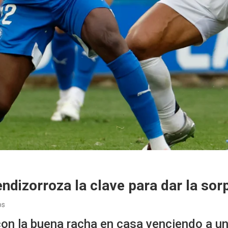
ndizorroza la clave para dar la sor
os
 con la buena racha en casa venciendo a u