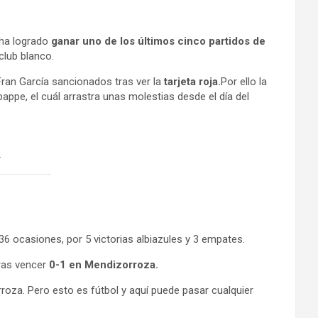
 ha logrado
ganar uno de los últimos cinco partidos de
club blanco.
y Fran García sancionados tras ver la
tarjeta roja.
Por ello la
ppe, el cuál arrastra unas molestias desde el día del
t
36 ocasiones, por 5 victorias albiazules y 3 empates.
ras vencer
0-1 en Mendizorroza.
zorroza. Pero esto es fútbol y aquí puede pasar cualquier