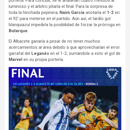
portería. Para concluir, se le añadirían cuatro minutos al
luminoso y el arbitro pitaría el final. Para la sorpresa de
toda la hinchada pepinera,
Naim García
anotaría el
1-2
en
el 92′ para meterse en el partido. Aún así, el tardío gol
blanquiazul impediría la posibilidad de forzar la prórroga en
Butarque
.
El Albacete ganaría a pesar de no tener muchos
acercamientos al área debido a que aprovecharían el error
garrafal del
Leganés
en el 1-2; sumándole a esto el gol de
Marvel
en su propia portería.