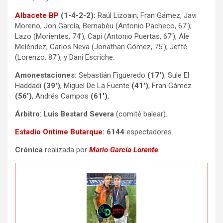
Albacete BP
(1-4-2-2):
Raúl Lizoain; Fran Gámez, Javi
Moreno, Jon García, Bernabéu (Antonio Pacheco, 67′);
Lazo (Morientes, 74′), Capi (Antonio Puertas, 67′), Ale
Meléndez, Carlos Neva (Jonathan Gómez, 75′); Jefté
(Lorenzo, 87′), y Dani Escriche.
Amonestaciones:
Sebastián Figueredo
(17′)
, Sule El
Haddadi
(39′)
, Miguel De La Fuente
(41′)
, Fran Gámez
(56′)
, Andrés Campos
(61′)
,
Árbitro
:
Luis Bestard Severa
(comité balear).
Estadio Ontime Butarque
: 6144
espectadores.
Crónica
realizada por
Mario García Lorente