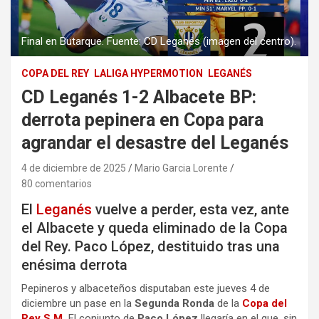
Final en Butarque. Fuente: CD Leganés (imagen del centro).
COPA DEL REY
LALIGA HYPERMOTION
LEGANÉS
CD Leganés 1-2 Albacete BP:
derrota pepinera en Copa para
agrandar el desastre del Leganés
4 de diciembre de 2025
Mario Garcia Lorente
80 comentarios
El
Leganés
vuelve a perder, esta vez, ante
el Albacete y queda eliminado de la Copa
del Rey. Paco López, destituido tras una
enésima derrota
Pepineros y albaceteños disputaban este jueves 4 de
diciembre un pase en la
Segunda Ronda
de la
Copa del
Rey S.M.
El conjunto de
Paco López
llegaría en el que, sin