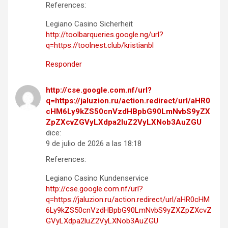
References:
Legiano Casino Sicherheit
http://toolbarqueries.google.ng/url?
q=https://toolnest.club/kristianbl
Responder
http://cse.google.com.nf/url?
q=https://jaluzion.ru/action.redirect/url/aHR0
cHM6Ly9kZS50cnVzdHBpbG90LmNvbS9yZX
ZpZXcvZGVyLXdpa2luZ2VyLXNob3AuZGU
dice:
9 de julio de 2026 a las 18:18
References:
Legiano Casino Kundenservice
http://cse.google.com.nf/url?
q=https://jaluzion.ru/action.redirect/url/aHR0cHM
6Ly9kZS50cnVzdHBpbG90LmNvbS9yZXZpZXcvZ
GVyLXdpa2luZ2VyLXNob3AuZGU