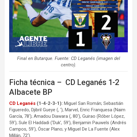
Final en Butarque. Fuente: CD Leganés (imagen del
centro).
Ficha técnica – CD Leganés 1-2
Albacete BP
CD Legané
s
(1-4-2-3-1):
Miguel San Román; Sebastián
Figueredo, Djibril Gueye (, ′), Marvel, Enric Franquesa (Naim
García, 78′); Amadou Diawara (, 80′), Guirao (Róber López,
59′); Sule El Haddadi (‘Duk’, 59′), Benjamin Pauwels (Andrés
Campos, 59′), Óscar Plano; y Miguel De La Fuente (Alex
Millán, 72′).