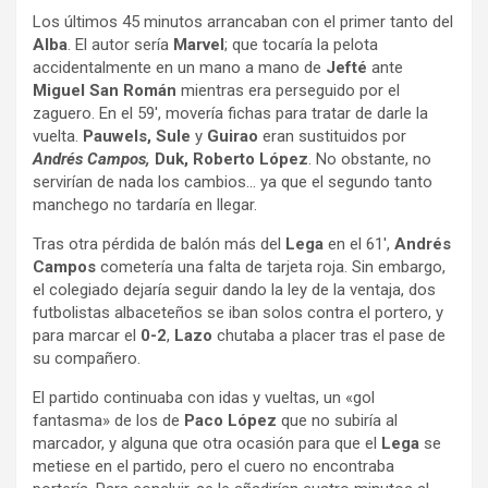
Los últimos 45 minutos arrancaban con el primer tanto del
Alba
. El autor sería
Marvel
; que tocaría la pelota
accidentalmente en un mano a mano de
Jefté
ante
Miguel San Román
mientras era perseguido por el
zaguero. En el 59′, movería fichas para tratar de darle la
vuelta.
Pauwels, Sule
y
Guirao
eran sustituidos por
Andrés Campos,
Duk, Roberto López
. No obstante, no
servirían de nada los cambios… ya que el segundo tanto
manchego no tardaría en llegar.
Tras otra pérdida de balón más del
Lega
en el 61′,
Andrés
Campos
cometería una falta de tarjeta roja. Sin embargo,
el colegiado dejaría seguir dando la ley de la ventaja, dos
futbolistas albaceteños se iban solos contra el portero, y
para marcar el
0-2
,
Lazo
chutaba a placer tras el pase de
su compañero.
El partido continuaba con idas y vueltas, un «gol
fantasma» de los de
Paco López
que no subiría al
marcador, y alguna que otra ocasión para que el
Lega
se
metiese en el partido, pero el cuero no encontraba