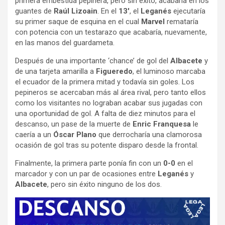
primera embestida pepinera, pero sin éxito, acabaría en los
guantes de
Raúl Lizoain
. En el
13′
, el
Leganés
ejecutaría
su primer saque de esquina en el cual
Marvel
remataría
con potencia con un testarazo que acabaría, nuevamente,
en las manos del guardameta.
Después de una importante ‘chance’ de gol del
Albacete
y
de una tarjeta amarilla a
Figueredo
, el luminoso marcaba
el ecuador de la primera mitad y todavía sin goles. Los
pepineros se acercaban más al área rival, pero tanto ellos
como los visitantes no lograban acabar sus jugadas con
una oportunidad de gol. A falta de diez minutos para el
descanso, un pase de la muerte de
Enric Franquesa
le
caería a un
Óscar Plano
que derrocharía una clamorosa
ocasión de gol tras su potente disparo desde la frontal.
Finalmente, la primera parte ponía fin con un
0-0
en el
marcador y con un par de ocasiones entre
Leganés
y
Albacete
, pero sin éxito ninguno de los dos.