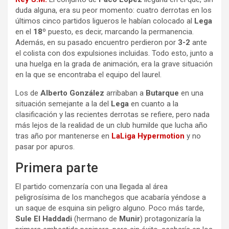
duda alguna, era su peor momento: cuatro derrotas en los
últimos cinco partidos ligueros le habían colocado al
Lega
en el
18º
puesto, es decir, marcando la permanencia.
Además, en su pasado encuentro perdieron por
3-2
ante
el colista con dos expulsiones incluidas. Todo esto, junto a
una huelga en la grada de animación, era la grave situación
en la que se encontraba el equipo del laurel.
Los de
Alberto González
arribaban a
Butarque
en una
situación semejante a la del
Lega
en cuanto a la
clasificación y las recientes derrotas se refiere, pero nada
más lejos de la realidad de un club humilde que lucha año
tras año por mantenerse en
LaLiga Hypermotion
y no
pasar por apuros.
Primera parte
El partido comenzaría con una llegada al área
peligrosísima de los manchegos que acabaría yéndose a
un saque de esquina sin peligro alguno. Poco más tarde,
Sule El Haddadi
(hermano de
Munir
) protagonizaría la