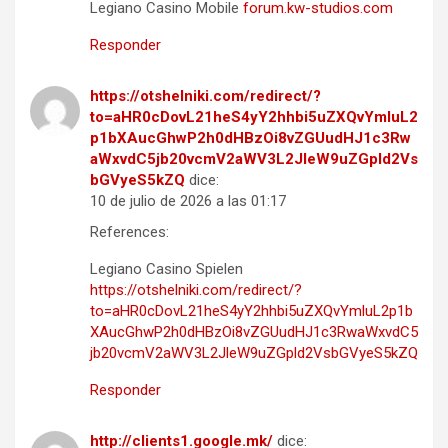
Legiano Casino Mobile
forum.kw-studios.com
Responder
https://otshelniki.com/redirect/?
to=aHR0cDovL21heS4yY2hhbi5uZXQvYmluL2
p1bXAucGhwP2h0dHBzOi8vZGUudHJ1c3Rw
aWxvdC5jb20vcmV2aWV3L2JleW9uZGpld2Vs
bGVyeS5kZQ
dice:
10 de julio de 2026 a las 01:17
References:
Legiano Casino Spielen
https://otshelniki.com/redirect/?
to=aHR0cDovL21heS4yY2hhbi5uZXQvYmluL2p1b
XAucGhwP2h0dHBzOi8vZGUudHJ1c3RwaWxvdC5
jb20vcmV2aWV3L2JleW9uZGpld2VsbGVyeS5kZQ
Responder
http://clients1.google.mk/
dice: