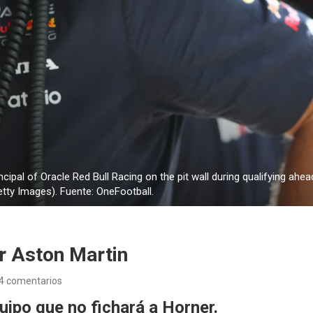
pal of Oracle Red Bull Racing on the pit wall during qualifying ahead
tty Images). Fuente: OneFootball.
or Aston Martin
4 comentarios
ipo que no fichará a Horner.