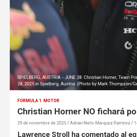
SPIELBERG, AUSTRIA - JUNE 28: Christian Horner, Team Princi
28, 2025 in Spielberg, Austria. (Photo by Mark Thompson/Ge
FORMULA 1
MOTOR
Christian Horner NO fichará p
29 de noviembre de 2025
Adrian Nieto-Marquez Ramirez
1
Lawrence Stroll ha comentado al equ