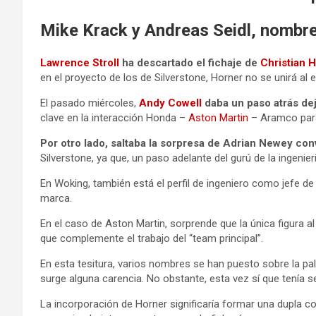
Mike Krack y Andreas Seidl, nombr
Lawrence Stroll
ha descartado el fichaje de
Christian 
en el proyecto de los de Silverstone, Horner no se unirá al 
El pasado miércoles,
Andy Cowell
daba un paso atrás dej
clave en la interacción Honda –
Aston Martin
– Aramco para
Por otro lado, saltaba la sorpresa de Adrian Newey conv
Silverstone, ya que, un paso adelante del gurú de la ingeni
En Woking, también está el perfil de ingeniero como jefe d
marca.
En el caso de Aston Martin, sorprende que la única figura a
que complemente el trabajo del “team principal”.
En esta tesitura, varios nombres se han puesto sobre la pal
surge alguna carencia. No obstante, esta vez sí que tenía s
La incorporación de Horner significaría formar una dupla con