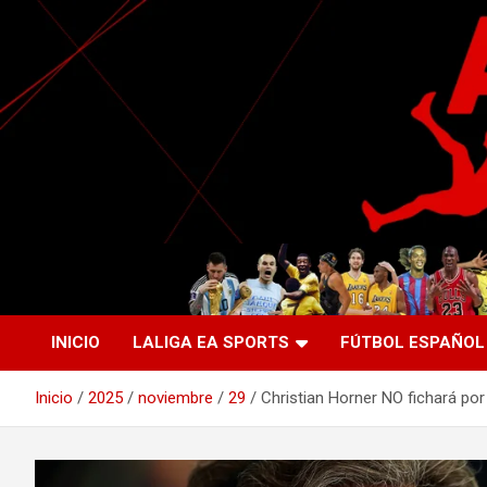
Saltar
al
contenido
La nueva generación del periodismo deportivo.
Agente Libre Digital
INICIO
LALIGA EA SPORTS
FÚTBOL ESPAÑOL
Inicio
2025
noviembre
29
Christian Horner NO fichará por