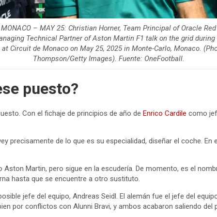
ONACO – MAY 25: Christian Horner, Team Principal of Oracle Red 
naging Technical Partner of Aston Martin F1 talk on the grid during 
at Circuit de Monaco on May 25, 2025 in Monte-Carlo, Monaco. (Ph
Thompson/Getty Images). Fuente: OneFootball.
ese puesto?
esto. Con el fichaje de principios de año de
Enrico Cardile
como jefe
wey precisamente de lo que es su especialidad, diseñar el coche. En
po Aston Martin, pero sigue en la escudería. De momento, es el no
erna hasta que se encuentre a otro sustituto.
ble jefe del equipo, Andreas Seidl. El alemán fue el jefe del equi
bien por conflictos con Alunni Bravi, y ambos acabaron saliendo del 