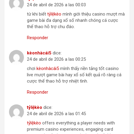
24 de abril de 2026 a las 00:03
từ khi biết
t​ỷ​l​ệkè​o
mình giới thiệu casino mượt mà
game bài đa dạng xổ số nhanh chóng cá cược
thể thao hỗ trợ chu đáo.
Responder
k​èon​h​à​c​ái5
dice:
24 de abril de 2026 a las 00:25
chơi
k​è​o​n​hà​c​á​i5
mình thấy nền tảng tốt casino
live mượt game bài hay xổ số kết quả rõ ràng cá
cược thể thao hỗ trợ nhiệt tình.
Responder
tỷ​lệ​k​è​o
dice:
24 de abril de 2026 a las 01:45
t​ỷl​ệk​è​o
offers everything a player needs with
premium casino experiences, engaging card