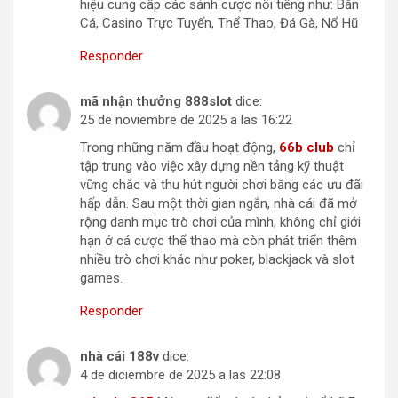
hiệu cung cấp các sảnh cược nổi tiếng như: Bắn
Cá, Casino Trực Tuyến, Thể Thao, Đá Gà, Nổ Hũ
Responder
mã nhận thưởng 888slot
dice:
25 de noviembre de 2025 a las 16:22
Trong những năm đầu hoạt động,
66b club
chỉ
tập trung vào việc xây dựng nền tảng kỹ thuật
vững chắc và thu hút người chơi bằng các ưu đãi
hấp dẫn. Sau một thời gian ngắn, nhà cái đã mở
rộng danh mục trò chơi của mình, không chỉ giới
hạn ở cá cược thể thao mà còn phát triển thêm
nhiều trò chơi khác như poker, blackjack và slot
games.
Responder
nhà cái 188v
dice:
4 de diciembre de 2025 a las 22:08