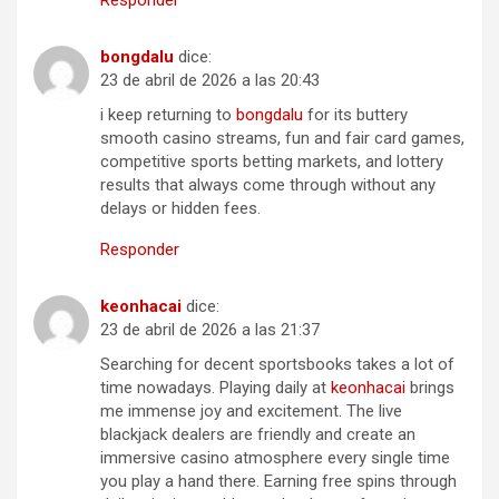
Responder
b​on​g​da​l​u
dice:
23 de abril de 2026 a las 20:43
i keep returning to
b​on​gd​alu
for its buttery
smooth casino streams, fun and fair card games,
competitive sports betting markets, and lottery
results that always come through without any
delays or hidden fees.
Responder
ke​o​n​ha​c​ai
dice:
23 de abril de 2026 a las 21:37
Searching for decent sportsbooks takes a lot of
time nowadays. Playing daily at
k​eon​h​aca​i
brings
me immense joy and excitement. The live
blackjack dealers are friendly and create an
immersive casino atmosphere every single time
you play a hand there. Earning free spins through