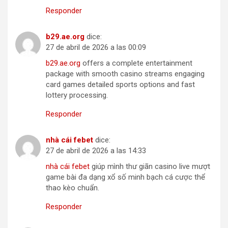
Responder
b​2​9.a​e​.​o​rg
dice:
27 de abril de 2026 a las 00:09
b​29.ae.​o​rg
offers a complete entertainment
package with smooth casino streams engaging
card games detailed sports options and fast
lottery processing.
Responder
n​h​à ​c​á​i f​ebe​t
dice:
27 de abril de 2026 a las 14:33
nh​à ​c​ái ​fe​b​et
giúp mình thư giãn casino live mượt
game bài đa dạng xổ số minh bạch cá cược thể
thao kèo chuẩn.
Responder