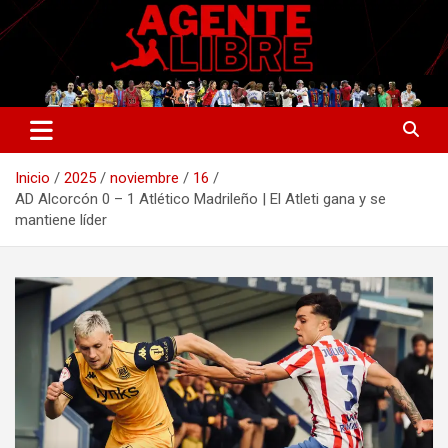
Saltar
al
contenido
La nueva generación del periodismo deportivo.
Agente Libre Digital
Inicio
2025
noviembre
16
AD Alcorcón 0 – 1 Atlético Madrileño | El Atleti gana y se
mantiene líder