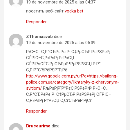
19 de noviembre de 2025 a las 04:37
посетить веб-сайт
vodka bet
Responder
ZThomasvob
dice:
19 de noviembre de 2025 a las 05:39
Р›С–С…С‚Р°СЂРёРє Р· С‡РµСЂРІРѕРЅРёРј
СЃРІС–С‚Р»РѕРј РґР»СЏ
СЃРїРѕСЃС‚РµСЂРµР¶РµРЅРЅСЏ Р·Р°
С‚РІР°СЂРёРЅР°РјРё
http://www.google.com.py/url?q=https://bailong-
police.com.ua/category/likhtaryky-z-chervonym-
svitlom/
РљРѕРјРїР°РєС‚РЅРёР№ Р»С–С…
С‚Р°СЂРёРє Р· С‡РµСЂРІРѕРЅРёРј СЃРІС–
С‚Р»РѕРј РґР»СЏ С‚СѓСЂРёР·РјСѓ
Responder
Bruceurime
dice: