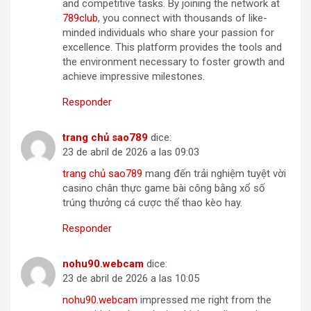
and competitive tasks. By joining the network at
789club
, you connect with thousands of like-
minded individuals who share your passion for
excellence. This platform provides the tools and
the environment necessary to foster growth and
achieve impressive milestones.
Responder
tra​n​g​ c​hủ​ s​a​o​7​89
dice:
23 de abril de 2026 a las 09:03
tra​ng c​h​ủ​ ​sa​o789
mang đến trải nghiệm tuyệt vời
casino chân thực game bài công bằng xổ số
trúng thưởng cá cược thể thao kèo hay.
Responder
n​oh​u​90.​w​eb​c​a​m
dice:
23 de abril de 2026 a las 10:05
nohu9​0​.​w​e​bca​m
impressed me right from the