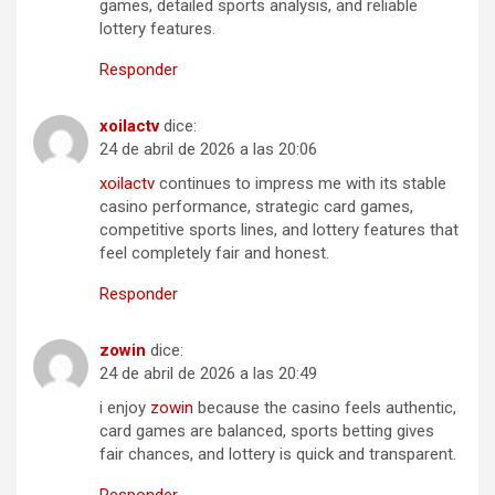
games, detailed sports analysis, and reliable
lottery features.
Responder
xo​i​l​act​v
dice:
24 de abril de 2026 a las 20:06
xo​i​la​c​t​v
continues to impress me with its stable
casino performance, strategic card games,
competitive sports lines, and lottery features that
feel completely fair and honest.
Responder
zo​w​i​n
dice:
24 de abril de 2026 a las 20:49
i enjoy
zo​w​in
because the casino feels authentic,
card games are balanced, sports betting gives
fair chances, and lottery is quick and transparent.