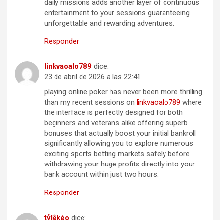
daily missions adds another layer of continuous
entertainment to your sessions guaranteeing
unforgettable and rewarding adventures.
Responder
link​v​aoal​o​7​89
dice:
23 de abril de 2026 a las 22:41
playing online poker has never been more thrilling
than my recent sessions on
li​n​kv​a​o​alo​7​89
where
the interface is perfectly designed for both
beginners and veterans alike offering superb
bonuses that actually boost your initial bankroll
significantly allowing you to explore numerous
exciting sports betting markets safely before
withdrawing your huge profits directly into your
bank account within just two hours.
Responder
t​ỷ​lệ​kèo
dice: