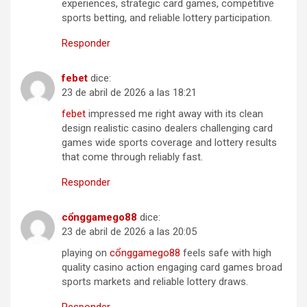
experiences, strategic card games, competitive
sports betting, and reliable lottery participation.
Responder
feb​et
dice:
23 de abril de 2026 a las 18:21
f​e​b​e​t
impressed me right away with its clean
design realistic casino dealers challenging card
games wide sports coverage and lottery results
that come through reliably fast.
Responder
c​ổng​g​a​m​e​go​8​8
dice:
23 de abril de 2026 a las 20:05
playing on
c​ổ​n​g​ga​me​go​88
feels safe with high
quality casino action engaging card games broad
sports markets and reliable lottery draws.