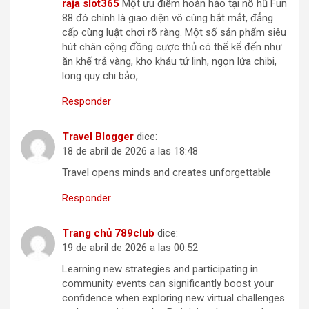
raja slot365
Một ưu điểm hoàn hảo tại nổ hũ Fun
88 đó chính là giao diện vô cùng bắt mắt, đẳng
cấp cùng luật chơi rõ ràng. Một số sản phẩm siêu
hút chân cộng đồng cược thủ có thể kể đến như
ăn khế trả vàng, kho kháu tứ linh, ngọn lửa chibi,
long quy chi bảo,…
Responder
Travel Blogger
dice:
18 de abril de 2026 a las 18:48
Travel opens minds and creates unforgettable
Responder
Trang chủ 789club
dice:
19 de abril de 2026 a las 00:52
Learning new strategies and participating in
community events can significantly boost your
confidence when exploring new virtual challenges