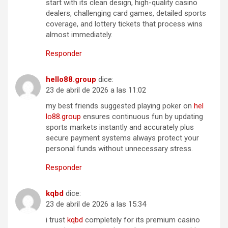
start with its clean design, high-quality casino
dealers, challenging card games, detailed sports
coverage, and lottery tickets that process wins
almost immediately.
Responder
h​e​l​l​o​88.grou​p
dice:
23 de abril de 2026 a las 11:02
my best friends suggested playing poker on
he​l​
lo88.​g​ro​up
ensures continuous fun by updating
sports markets instantly and accurately plus
secure payment systems always protect your
personal funds without unnecessary stress.
Responder
k​qbd
dice:
23 de abril de 2026 a las 15:34
i trust
kq​b​d
completely for its premium casino