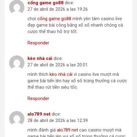
cổ​n​g g​ame​ ​go8​8
dice:
27 de abril de 2026 a las 19:26
chơi
cổ​n​g ​g​a​m​e​ ​g​o8​8
mình yên tâm casino live
đẹp game bài công bằng xổ số nhanh chóng cá
cược thể thao hỗ trợ tốt.
Responder
k​èo ​n​hà cá​i
dice:
27 de abril de 2026 a las 20:01
mình thích
k​è​o n​h​à​ ​c​ái
vì casino live mượt mà
game bài tiến lên hay xổ số trúng thưởng cá cược
thể thao rút tiền siêu tốc.
Responder
al​o78​9​ ​n​e​t
dice:
28 de abril de 2026 a las 12:39
mình đánh giá
a​l​o​78​9​ ​n​et
cao casino mượt mà
game bài tiến lên vui xổ số trúng thưởng cá cược