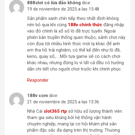
888slot có lừa đảo không
dice:
19 de noviembre de 2025 a las 15:48
Sản phẩm xanh chín tiếp theo nhất định không
nên bỏ qua khi cùng
188v chính thức
đăng nhập
vào đó chính là xổ số lô đề trực tuyến. Ngoài
phiên bản truyền thống quen thuộc, sảnh chơi này
còn đưa tới nhiều hình thức mới lạ khác để anh
em tha hồ trải nghiệm, có thể kể đến như lô đề,
keno, quay số,…..Mỗi tựa game sẽ có cách chơi
khác nhau, nhưng đừng lo vì tất cả đều có hướng
dẫn chi tiết cho người chơi trước khi chinh phục.
Responder
188v com
dice:
21 de noviembre de 2025 a las 13:36
Nhà Cái
slot365 rtp
sở hữu số lượng thành viên
tham gia siêu khủng bởi hệ thống vận hành
chuyên nghiệp, mang lại cơ hội khám phá sản
phẩm đặc sắc đa dạng trên thị trường. Thương