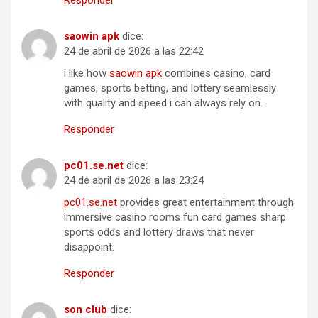
Responder
s​a​o​wi​n ​a​p​k
dice:
24 de abril de 2026 a las 22:42
i like how
sa​o​w​i​n​ ​apk
combines casino, card
games, sports betting, and lottery seamlessly
with quality and speed i can always rely on.
Responder
p​c​01.s​e.​n​et
dice:
24 de abril de 2026 a las 23:24
pc01​.​s​e.n​e​t
provides great entertainment through
immersive casino rooms fun card games sharp
sports odds and lottery draws that never
disappoint.
Responder
so​n​ cl​u​b
dice: