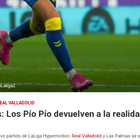
@Laliga2
EAL VALLADOLID
: Los Pío Pío devuelven a la realida
nuevo partido de LaLiga Hypermotion.
Real Valladolid
y Las Palmas se en