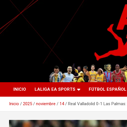
Saltar
al
contenido
La nueva generación del periodismo deportivo.
Agente Libre Digital
INICIO
LALIGA EA SPORTS
FÚTBOL ESPAÑOL
Inicio
2025
noviembre
14
Real Valladolid 0-1 Las Palmas: 