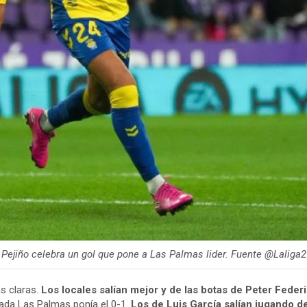
Pejiño celebra un gol que pone a Las Palmas lider. Fuente @Laliga2
s claras.
Los locales salían mejor y de las botas de Peter Feder
gada Las Palmas ponía el 0-1.
Los de Luis García salían jugando d