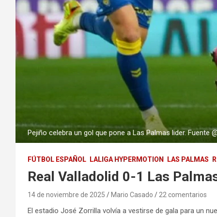
Pejiño celebra un gol que pone a Las Palmas lider. Fuente 
FÚTBOL ESPAÑOL
LALIGA HYPERMOTION
LAS PALMAS
R
Real Valladolid 0-1 Las Palmas
14 de noviembre de 2025
Mario Casado
22 comentarios
El estadio José Zorrilla volvía a vestirse de gala para un 