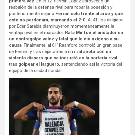
primera vez
. En el 12′ Fermín López aprovechó un
resbalón de la defensa rival para robar la posesión y
posteriormente dejar a
Ferran solo frente al arco y que
este no perdonará, marcando el 2-0
. Al 41′ los dirigidos
por Eder Sarabia disminuyeron momentáneamente la
ventaja rival en el marcador.
Rafa Mir fue el anotador en
un contragolpe veloz y letal que le dio oxígeno a su
causa
. Finalmente, al 61′ Rashford controló un gran pase
de Fermín y tras dejar atrás a un rival
anotó con un
violento disparo que se incrustó en la portería rival
tras golpear el larguero
, sentenciando así la victoria del
equipo de la ciudad condal.