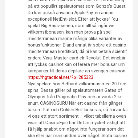
på ett populärt spelautomat som Gonzo’s Quest.
Du kan också använda ApplePay, en annan
exceptionell NetEnt-slot. Efter att lyckas” “du
spelat Big Bass-serien, som alltså ingår we
välkomstbonusen, kan man prova på spel
mediterranean marine många olika varianter av
bonusfunktioner. Bland annat är sobre ett casino
mediterranean kreditkort, då ni kan betala scientif
endera Visa, Master card elr Revolut. Det innebär
att lyckas casinot kan offerera mer bonusar um
kampanjer till deras depilare än sveriges casinon.
https://hgtactical.net/?p=285323
Nya spelare hos Bethard välkomnas med 20 free
spins. Dessa gäller på spelautomaten Gates of
Olympus från Pragmatic Play och är värda 2 kr
snurr. CASINOGURU När ett casino från gänget
bakom Paf och Golden Bull lanseras, så förväntar
vi oss ett stort sortiment – vilket tabellerna ovan
visar att CasinoEpic har. Det är mycket viktigt att
få hjälp snabbt om något inte fungerar som det
ska eller när man undrar över något. Slota casino