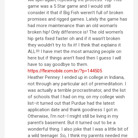
game was a 5 Star game and I would still
consider it that if Big Fish weren’t full of broken
promises and rigged games. Lately the game has
had more maintenance than an old woman’s
broken hip! Only difference is! The old women’s
hip gets fixed faster oh and if it wasn’t broken
they wouldn’t try to fix it! I think that explains it
ALL!!! I have met the most amazing people on
here but if things aren’t fixed then I guess I will
have to say goodbye to them.
https://flexmobile.com.br/?p=144505
Heather Penney: I ended up in college in Indiana,
not through any particular act of premeditation. I
was actually a terrible procrastinator, and the list
of schools that I had on my, on my college wish
list–it turned out that Purdue had the latest
application date and thank goodness I got in.
Otherwise, I’m not–I might still be living in my
parent’s basement. But it turned out to be a
wonderful thing. I also joke that I was a little bit of
a wild teenager. So, I think my parents needed me