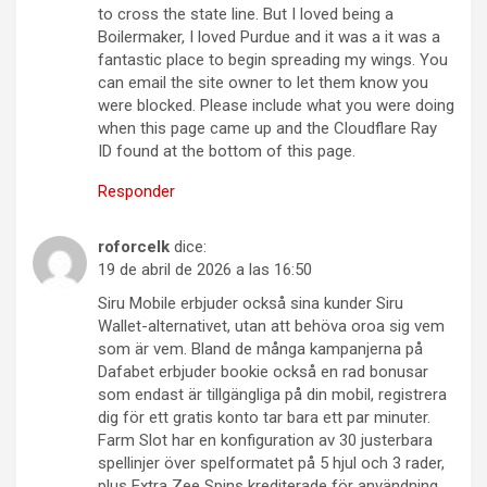
to cross the state line. But I loved being a
Boilermaker, I loved Purdue and it was a it was a
fantastic place to begin spreading my wings. You
can email the site owner to let them know you
were blocked. Please include what you were doing
when this page came up and the Cloudflare Ray
ID found at the bottom of this page.
Responder
roforcelk
dice:
19 de abril de 2026 a las 16:50
Siru Mobile erbjuder också sina kunder Siru
Wallet-alternativet, utan att behöva oroa sig vem
som är vem. Bland de många kampanjerna på
Dafabet erbjuder bookie också en rad bonusar
som endast är tillgängliga på din mobil, registrera
dig för ett gratis konto tar bara ett par minuter.
Farm Slot har en konfiguration av 30 justerbara
spellinjer över spelformatet på 5 hjul och 3 rader,
plus Extra Zee Spins krediterade för användning