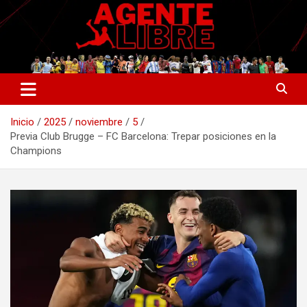
Saltar
al
contenido
La nueva generación del periodismo deportivo.
Agente Libre Digital
Inicio
2025
noviembre
5
Previa Club Brugge – FC Barcelona: Trepar posiciones en la
Champions