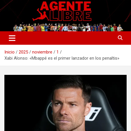
Saltar
al
contenido
La nueva generación del periodismo deportivo.
Agente Libre Digital
Inicio
2025
noviembre
1
Xabi Alonso: «Mbappé es el primer lanzador en los penaltis»