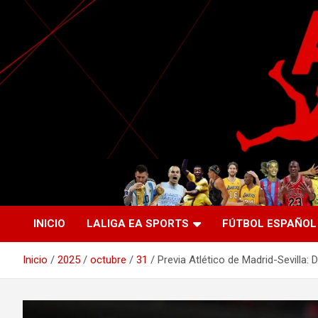
Saltar
al
contenido
La nueva generación del periodismo deportivo.
Agente Libre Digital
INICIO
LALIGA EA SPORTS
FÚTBOL ESPAÑOL
Inicio
2025
octubre
31
Previa Atlético de Madrid-Sevilla: