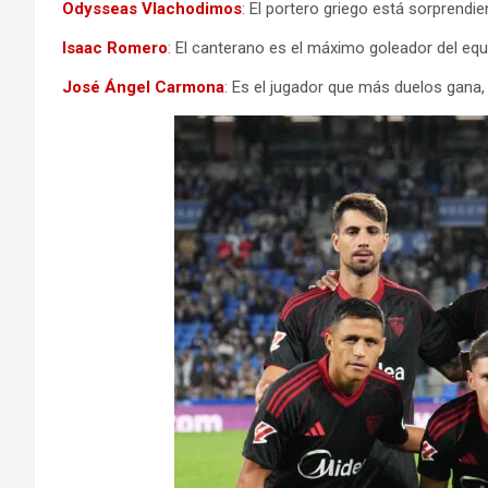
Odysseas Vlachodimos
: El portero griego está sorprendi
Isaac Romero
: El canterano es el máximo goleador del equ
José Ángel Carmona
: Es el jugador que más duelos gana,