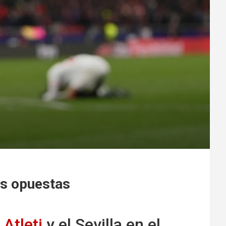
as opuestas
l
Atleti
y el Sevilla en el