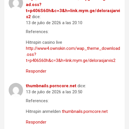
ad.oss?
t=p406S60h&c=3&h=link.mym.ge/delorasjarvi
s2
dice:
13 de julio de 2026 a las 20:10
References:
Hitnspin casino live
http://www4.ownskin.com/wap_theme_download
.oss?
t=p406S60h&c=3&h=link.mym.ge/delorasjarvis2
Responder
thumbnails.porncore.net
dice:
13 de julio de 2026 a las 20:50
References:
Hitnspin anmelden
thumbnails.porncore.net
Responder