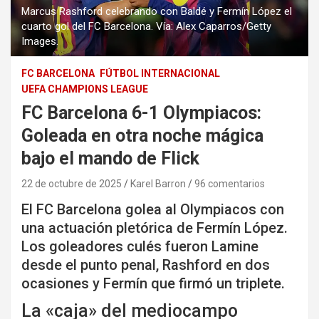
Marcus Rashford celebrando con Baldé y Fermín López el
cuarto gol del FC Barcelona. Vía: Alex Caparros/Getty
Images.
FC BARCELONA
FÚTBOL INTERNACIONAL
UEFA CHAMPIONS LEAGUE
FC Barcelona 6-1 Olympiacos:
Goleada en otra noche mágica
bajo el mando de Flick
22 de octubre de 2025
Karel Barron
96 comentarios
El FC Barcelona golea al Olympiacos con
una actuación pletórica de Fermín López.
Los goleadores culés fueron Lamine
desde el punto penal, Rashford en dos
ocasiones y Fermín que firmó un triplete.
La «caja» del mediocampo