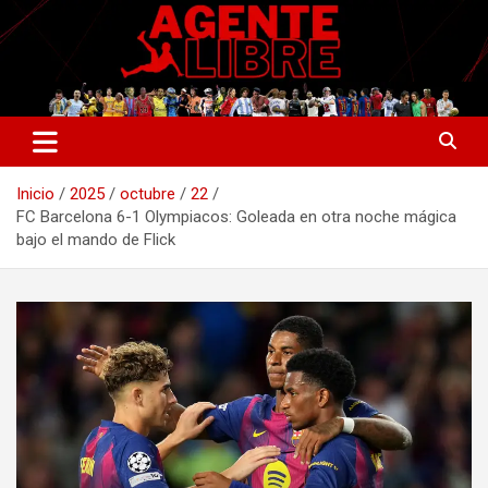
Saltar
al
contenido
La nueva generación del periodismo deportivo.
Agente Libre Digital
Inicio
2025
octubre
22
FC Barcelona 6-1 Olympiacos: Goleada en otra noche mágica
bajo el mando de Flick