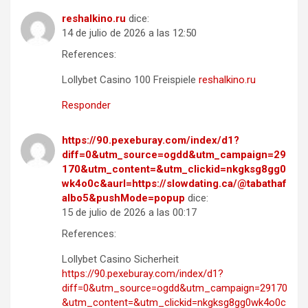
reshalkino.ru
dice:
14 de julio de 2026 a las 12:50
References:
Lollybet Casino 100 Freispiele
reshalkino.ru
Responder
https://90.pexeburay.com/index/d1?
diff=0&utm_source=ogdd&utm_campaign=29
170&utm_content=&utm_clickid=nkgksg8gg0
wk4o0c&aurl=https://slowdating.ca/@tabathaf
albo5&pushMode=popup
dice:
15 de julio de 2026 a las 00:17
References:
Lollybet Casino Sicherheit
https://90.pexeburay.com/index/d1?
diff=0&utm_source=ogdd&utm_campaign=29170
&utm_content=&utm_clickid=nkgksg8gg0wk4o0c