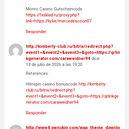
Monro Casino Gutscheincode
https://fxsklad.ru/proxy.php?
link=https://liy.ke/mercedescoon07
Responder
http://kimberly-club.ru/bitrix/redirect.php?
event1=&event2=&event3=&goto=https://qrlin
kgenerator.com/caraweidner94
dice:
13 de julio de 2026 a las 19:20
References:
Hitnspin casino bonuscode
http://kimberly-
club.ru/bitrix/redirect.php?
event1=&event2=&event3=&goto=https://qrlinkge
nerator.com/caraweidner94
Responder
http://www4.ownskin.com/wap_theme_downlo