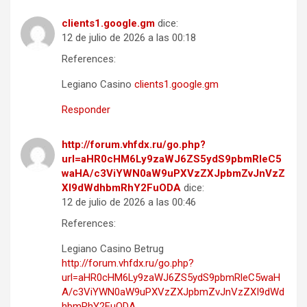
clients1.google.gm
dice:
12 de julio de 2026 a las 00:18
References:
Legiano Casino
clients1.google.gm
Responder
http://forum.vhfdx.ru/go.php?
url=aHR0cHM6Ly9zaWJ6ZS5ydS9pbmRleC5
waHA/c3ViYWN0aW9uPXVzZXJpbmZvJnVzZ
XI9dWdhbmRhY2FuODA
dice:
12 de julio de 2026 a las 00:46
References:
Legiano Casino Betrug
http://forum.vhfdx.ru/go.php?
url=aHR0cHM6Ly9zaWJ6ZS5ydS9pbmRleC5waH
A/c3ViYWN0aW9uPXVzZXJpbmZvJnVzZXI9dWd
hbmRhY2FuODA