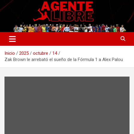
Saltar
al
contenido
La nueva generación del periodismo deportivo.
Agente Libre Digital
Inicio
2025
octubre
14
Zak Brown le arrebató el sueño de la Fórmula 1 a Alex Palou