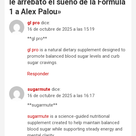
le arrebató el sueño de la Fórmula
1 a Alex Palou
»
gl pro
dice:
16 de octubre de 2025 a las 15:19
**gl pro**
gl pro
is a natural dietary supplement designed to
promote balanced blood sugar levels and curb
sugar cravings.
Responder
sugarmute
dice:
16 de octubre de 2025 a las 16:17
** sugarmute**
sugarmute
is a science-guided nutritional
supplement created to help maintain balanced
blood sugar while supporting steady energy and
mental clarity.