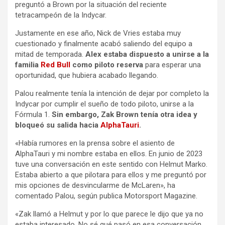
preguntó a Brown por la situación del reciente
tetracampeón de la Indycar.
Justamente en ese año, Nick de Vries estaba muy
cuestionado y finalmente acabó saliendo del equipo a
mitad de temporada.
Alex estaba dispuesto a unirse a la
familia
Red Bull
como piloto reserva
para esperar una
oportunidad, que hubiera acabado llegando.
Palou realmente tenía la intención de dejar por completo la
Indycar por cumplir el sueño de todo piloto, unirse a la
Fórmula 1.
Sin embargo, Zak Brown tenía otra idea y
bloqueó su salida hacia
AlphaTauri
.
«Había rumores en la prensa sobre el asiento de
AlphaTauri y mi nombre estaba en ellos. En junio de 2023
tuve una conversación en este sentido con Helmut Marko.
Estaba abierto a que pilotara para ellos y me preguntó por
mis opciones de desvincularme de McLaren», ha
comentado Palou, según publica Motorsport Magazine.
«Zak llamó a Helmut y por lo que parece le dijo que ya no
estaba interesado. No sé qué pasó en esa conversación,