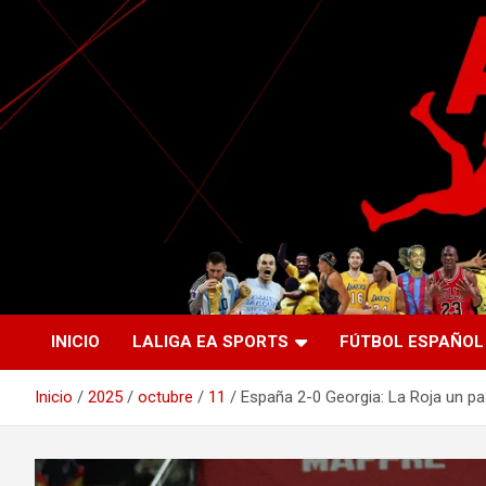
Saltar
al
contenido
La nueva generación del periodismo deportivo.
Agente Libre Digital
INICIO
LALIGA EA SPORTS
FÚTBOL ESPAÑOL
Inicio
2025
octubre
11
España 2-0 Georgia: La Roja un p