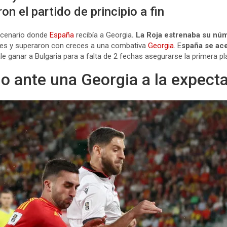
on el partido de principio a fin
escenario donde
España
recibía a Georgia
. La Roja estrenaba su núm
res y superaron con creces a una combativa
Georgia
. E
spaña se ace
le ganar a Bulgaria para a falta de 2 fechas asegurarse la primera pl
ante una Georgia a la expecta