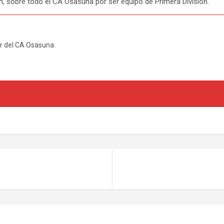
ón, sobre todo el CA Osasuna por ser equipo de Primera División.
or del CA Osasuna.