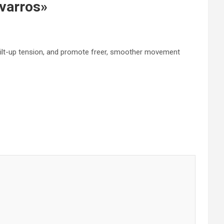
avarros
»
uilt-up tension, and promote freer, smoother movement