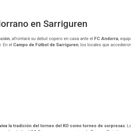
dorrano en Sarriguren
ación
, afrontará su debut copero en casa ante el
FC Andorra
, equi
é
. En el
Campo de Fútbol de Sarriguren
, los locales que accediero
iva la tradición del torneo del KO como torneo de sorpresas
. L