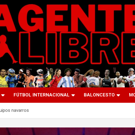
FÚTBOL INTERNACIONAL
BALONCESTO
M
uipos navarros