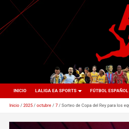
Saltar
al
contenido
La nueva generación del periodismo deportivo.
Agente Libre Digital
INICIO
LALIGA EA SPORTS
FÚTBOL ESPAÑOL
Inicio
2025
octubre
7
Sorteo de Copa del Rey para los eq