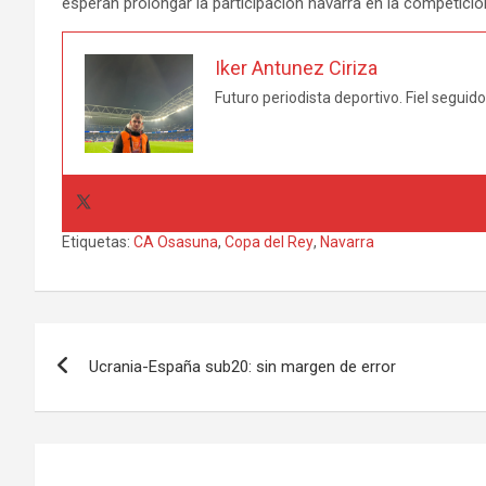
esperan prolongar la participación navarra en la competici
Iker Antunez Ciriza
Futuro periodista deportivo. Fiel seguid
Etiquetas:
CA Osasuna
,
Copa del Rey
,
Navarra
Navegación
Ucrania-España sub20: sin margen de error
de
entradas