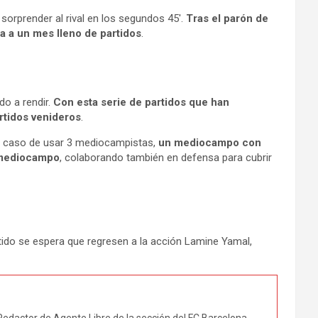
sorprender al rival en los segundos 45′.
Tras el parón de
a a un mes lleno de partidos
.
do a rendir.
Con esta serie de partidos que han
artidos venideros
.
el caso de usar 3 mediocampistas,
un mediocampo con
l mediocampo
, colaborando también en defensa para cubrir
rtido se espera que regresen a la acción Lamine Yamal,
edactor de Agente Libre de la sección del FC Barcelona.