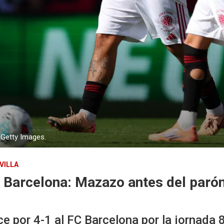
/Getty Images.
VILLA
C Barcelona: Mazazo antes del paró
nce por 4-1 al FC Barcelona por la jornada 