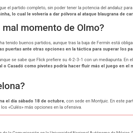
e el partido completo, sin poder tener la potencia del andaluz para 
ha, lo cual le volvería a dar pólvora al ataque blaugrana de car
el mal momento de Olmo?
ha tenido buenos partidos, aunque tras la baja de Fermín está obliga
las puertas ante otras opciones en la táctica para superar los p
aunque se sabe que Flick prefiere su 4-2-3-1 con un mediapunta. En 
 o Casadó como pivotes podría hacer fluir más el juego en e
elona?
na el día sábado 18 de octubre
, con sede en Montjuic. En este pa
a los «Culés» más opciones en la ofensiva.
as de la Comunicación en la Universidad Nacional Autónoma de México. R