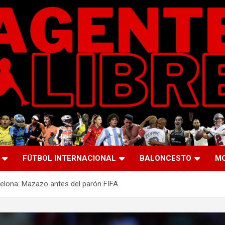
FÚTBOL INTERNACIONAL
BALONCESTO
M
rcelona: Mazazo antes del parón FIFA