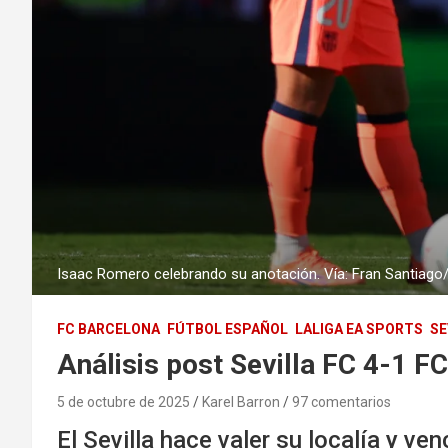
Isaac Romero celebrando su anotación. Vía: Fran Santiago
FC BARCELONA
FÚTBOL ESPAÑOL
LALIGA EA SPORTS
SE
Análisis post Sevilla FC 4-1 F
5 de octubre de 2025
Karel Barron
97 comentarios
El Sevilla hace valer su localía y ve