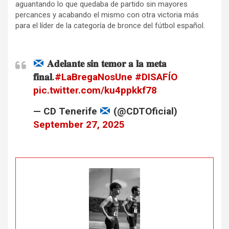
aguantando lo que quedaba de partido sin mayores
percances y acabando el mismo con otra victoria más
para el líder de la categoría de bronce del fútbol español.
𝐀𝐝𝐞𝐥𝐚𝐧𝐭𝐞 𝐬𝐢𝐧 𝐭𝐞𝐦𝐨𝐫 𝐚 𝐥𝐚 𝐦𝐞𝐭𝐚
𝐟𝐢𝐧𝐚𝐥.
#LaBregaNosUne
#DISAFÍO
pic.twitter.com/ku4ppkkf78
— CD Tenerife
(@CDTOficial)
September 27, 2025