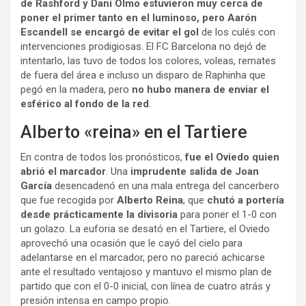
de Rashford y Dani Olmo estuvieron muy cerca de
poner el primer tanto en el luminoso, pero Aarón
Escandell se encargó de evitar el gol
de los culés con
intervenciones prodigiosas. El FC Barcelona no dejó de
intentarlo, las tuvo de todos los colores, voleas, remates
de fuera del área e incluso un disparo de Raphinha que
pegó en la madera, pero
no hubo manera de enviar el
esférico al fondo de la red
.
Alberto «reina» en el Tartiere
En contra de todos los pronósticos,
fue el Oviedo quien
abrió el marcador
. Una
imprudente salida de Joan
García
desencadenó en una mala entrega del cancerbero
que fue recogida por
Alberto Reina
, que
chutó a portería
desde prácticamente la divisoria
para poner el 1-0 con
un golazo. La euforia se desató en el Tartiere, el Oviedo
aprovechó una ocasión que le cayó del cielo para
adelantarse en el marcador, pero no pareció achicarse
ante el resultado ventajoso y mantuvo el mismo plan de
partido que con el 0-0 inicial, con línea de cuatro atrás y
presión intensa en campo propio.