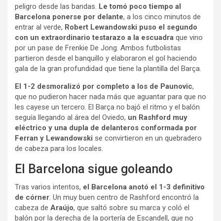
peligro desde las bandas.
Le tomó poco tiempo al
Barcelona ponerse por delante
, a los cinco minutos de
entrar al verde,
Robert Lewandowski puso el segundo
con un extraordinario testarazo a la escuadra
que vino
por un pase de Frenkie De Jong. Ambos futbolistas
partieron desde el banquillo y elaboraron el gol haciendo
gala de la gran profundidad que tiene la plantilla del Barça.
El 1-2 desmoralizó por completo a los de Paunovic
,
que no pudieron hacer nada más que aguantar para que no
les cayese un tercero. El Barça no bajó el ritmo y el balón
seguía llegando al área del Oviedo,
un Rashford muy
eléctrico y una dupla de delanteros conformada por
Ferran y Lewandowski
se convirtieron en un quebradero
de cabeza para los locales.
El Barcelona sigue goleando
Tras varios intentos,
el Barcelona anotó el 1-3 definitivo
de córner
. Un muy buen centro de Rashford encontró la
cabeza de
Araújo
, que saltó sobre su marca y coló el
balón por la derecha de la portería de Escandell, que no