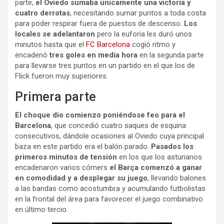
parte,
el Oviedo sumaba únicamente una victoria y
cuatro derrotas
, necesitando sumar puntos a toda costa
para poder respirar fuera de puestos de descenso.
Los
locales se adelantaron
pero la euforia les duró unos
minutos hasta que el
FC Barcelona
cogió ritmo y
encadenó
tres goles en media hora
en la segunda parte
para llevarse tres puntos en un partido en el que los de
Flick fueron muy superiores.
Primera parte
El choque dio comienzo poniéndose feo para el
Barcelona
, que concedió cuatro saques de esquina
consecutivos, dándole ocasiones al Oviedo cuya principal
baza en este partido era el balón parado.
Pasados los
primeros minutos de tensión
en los que los asturianos
encadenaron varios córners
el Barça comenzó a ganar
en comodidad y a desplegar su juego
, llevando balones
a las bandas como acostumbra y acumulando futbolistas
en la frontal del área para favorecer el juego combinativo
en último tercio.