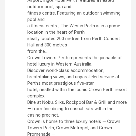
Airport, Ingot Hotel Perth features a heated
outdoor pool, spa and
fitness centre. Featuring an outdoor swimming
pool and
a fitness centre, The Westin Perth is in a prime
location in the heart of Perth,
ideally located 200 metres from Perth Concert
Hall and 300 metres
from the…
Crown Towers Perth represents the pinnacle of
hotel luxury in Western Australia.
Discover world-class accommodation,
breathtaking views, and unparalleled service at
Perth’s most prestigious five-star
hotel, nestled within the iconic Crown Perth resort
complex.
Dine at Nobu, Silks, Rockpool Bar & Grill, and more
— from fine dining to casual eats within the
casino precinct.
Crown is home to three luxury hotels — Crown
Towers Perth, Crown Metropol, and Crown
Promenade —