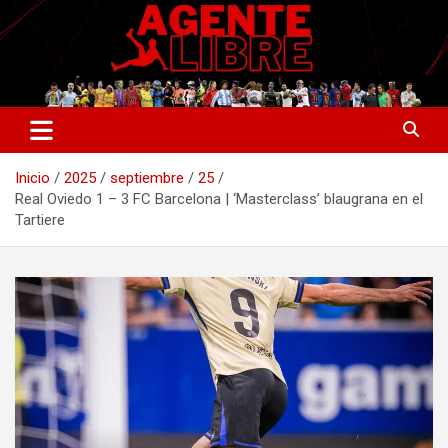
Saltar
al
contenido
La nueva generación del periodismo deportivo.
Agente Libre Digital
Inicio
2025
septiembre
25
Real Oviedo 1 – 3 FC Barcelona | ‘Masterclass’ blaugrana en el
Tartiere