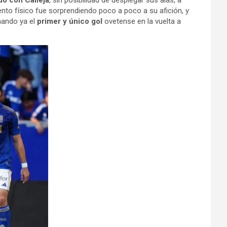
do con Calleja
, sin posibilidad de desplegar sus alas, a
ento físico fue sorprendiendo poco a poco a su afición, y
rmando ya el
primer y único gol
ovetense en la vuelta a