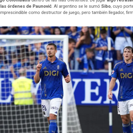
ago Colombatto
dentro de las filas ovetenses. De jugar
algo retrasa
 las órdenes de Paunović
. Al argentino se le sumó
Sibo
, cuyo port
 imprescindible como destructor de juego, pero también llegador, fi