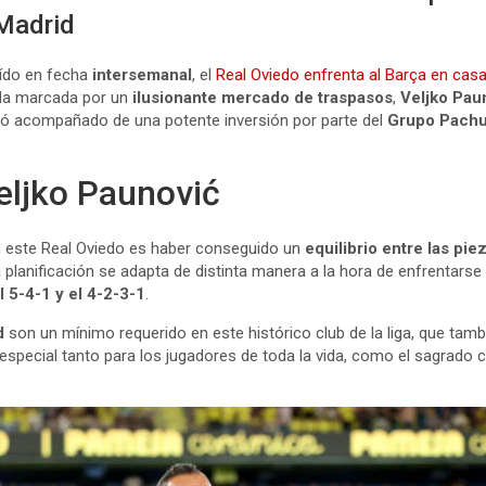
 Madrid
aído en fecha
intersemanal
, el
Real Oviedo enfrenta al Barça en cas
ada marcada por un
ilusionante mercado de traspasos
,
Veljko
Pau
dió acompañado de una potente inversión por parte del
Grupo Pach
eljko Paunović
 este Real Oviedo es haber conseguido un
equilibrio entre las pie
 la planificación se adapta de distinta manera a la hora de enfrentar
l 5-4-1 y el 4-2-3-1
.
d
son un mínimo requerido en este histórico club de la liga, que ta
n especial tanto para los jugadores de toda la vida, como el sagrado 