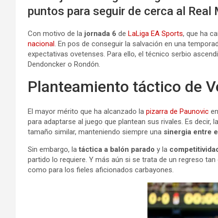
puntos para seguir de cerca al Real
Con motivo de la
jornada 6
de
LaLiga EA Sports
, que ha c
nacional
. En pos de conseguir la salvación en una tempor
expectativas ovetenses. Para ello, el técnico serbio ascen
Dendoncker o Rondón.
Planteamiento táctico de V
El mayor mérito que ha alcanzado la
pizarra de Paunovic
en
para adaptarse al juego que plantean sus rivales. Es decir,
tamaño similar, manteniendo siempre una
sinergia entre e
Sin embargo, la
táctica a balón parado
y la
competitivida
partido lo requiere. Y más aún si se trata de un regreso ta
como para los fieles aficionados carbayones.