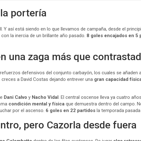
la portería
l
. Y así está siendo en lo que llevamos de campaña, desde el principi
con la inercia de un brillante año pasado.
8 goles encajados en 5 
en una zaga más que contrasta
refuerzos defensivos del conjunto carbayón, los cuales se añaden a
 creces a David Costas dejando entrever una
gran capacidad físic
de
Dani Calvo
y
Nacho Vidal
. El central oscense lleva ya cuatro añ
isma
condición mental y física
que demuestra dentro del campo. No 
luchar por el ascenso.
6 goles en 22 partidos
la temporada pasada r
ntro, pero Cazorla desde fuera