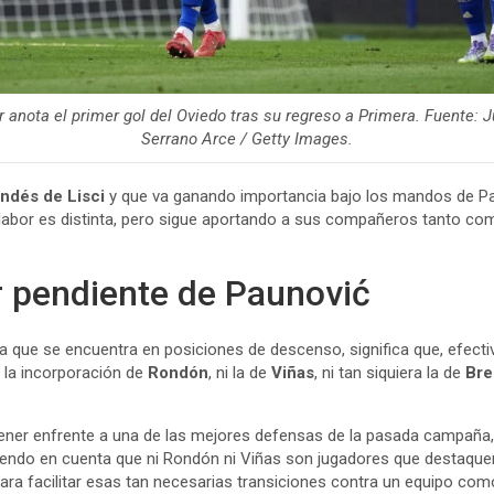
 anota el primer gol del Oviedo tras su regreso a Primera. Fuente: 
Serrano Arce / Getty Images.
andés
de Lisci
y que va ganando importancia bajo los mandos de Pau
 labor es distinta, pero sigue aportando a sus compañeros tanto c
er pendiente de Paunović
nsa que se encuentra en posiciones de descenso, significa que, efec
ni la incorporación de
Rondón
, ni la de
Viñas
, ni tan siquiera la de
Bre
tener enfrente a una de las mejores defensas de la pasada campaña,
eniendo en cuenta que ni Rondón ni Viñas son jugadores que destaque
ara facilitar esas tan necesarias transiciones contra un equipo com