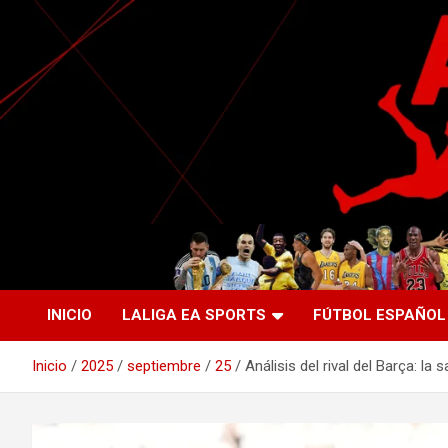
Saltar
al
contenido
La nueva generación del periodismo deportivo.
Agente Libre Digital
INICIO
LALIGA EA SPORTS
FÚTBOL ESPAÑOL
Inicio
2025
septiembre
25
Análisis del rival del Barça: l