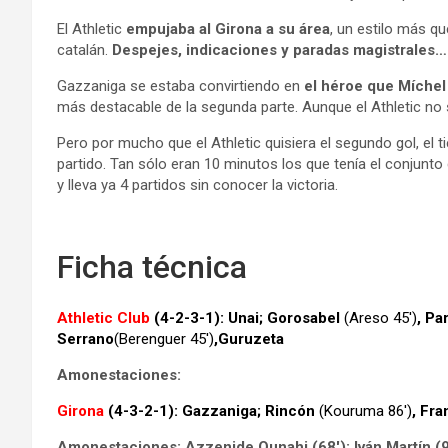
El Athletic
empujaba al Girona a su área
, un estilo más q
catalán.
Despejes, indicaciones y paradas magistrales…
Gazzaniga se estaba convirtiendo en
el héroe que Míchel
más destacable de la segunda parte. Aunque el Athletic no s
Pero por mucho que el Athletic quisiera el segundo gol, e
partido. Tan sólo eran 10 minutos los que tenía el conjunt
y lleva ya 4 partidos sin conocer la victoria.
Ficha técnica
Athletic Clu
b
(4-2-3-1):
Unai; Gorosabel
(Areso 45′)
, Pa
Serrano
(Berenguer
4
5′)
,
Guruzeta
Amonestaciones:
Girona
(4-3-2-1):
Gazzaniga; Rincón
(Kouruma 86′)
, Fra
Amonestaciones: Azzenide Ounahi (68′); Iván Martín (9