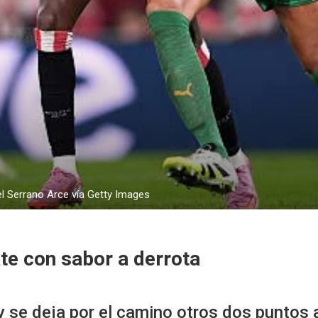
l Serrano Arce vía Getty Images
te con sabor a derrota
 y se deja por el camino otros dos puntos