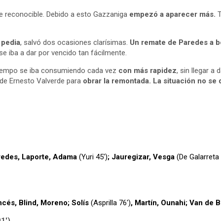
ue reconocible. Debido a esto Gazzaniga
empezó a aparecer más.
T
 pedia
, salvó dos ocasiones clarísimas.
Un remate de Paredes a b
e iba a dar por vencido tan fácilmente.
l tiempo se iba consumiendo cada vez
con más rapidez
, sin llegar a
o de Ernesto Valverde para
obrar la remontada. La situación no se 
redes, Laporte, Adama
(Yuri 45′)
; Jauregizar, Vesga
(De Galarreta 
ncés, Blind, Moreno; Solís
(Asprilla 76′)
, Martín, Ounahi; Van de 
1′)