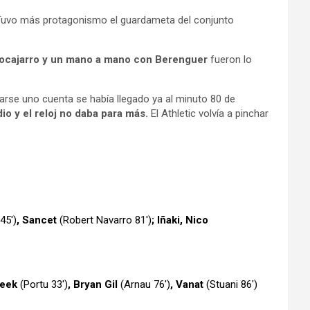
uvo más protagonismo el guardameta del conjunto
ocajarro y un mano a mano con Berenguer
fueron lo
 darse uno cuenta se había llegado ya al minuto 80 de
dio y el reloj no daba para más.
El Athletic volvía a pinchar
45′)
, Sancet
(Robert
Navarro
81′)
; Iñaki, Nico
Beek
(Portu 33′)
, Bryan Gil
(Arnau 76′)
, Vanat
(Stuani 86′)