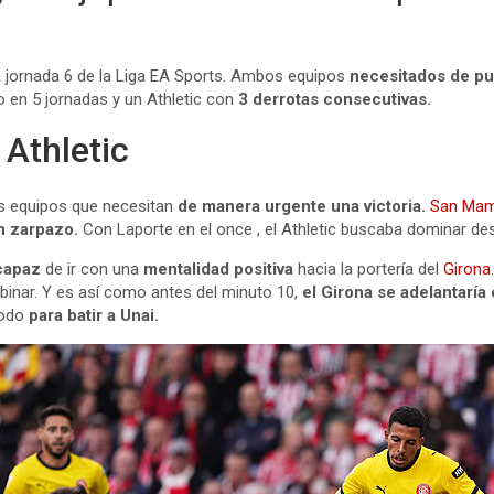
la jornada 6 de la Liga EA Sports. Ambos equipos
necesitados de pu
 en 5 jornadas y un Athletic con
3 derrotas consecutivas.
 Athletic
s equipos que necesitan
de manera urgente una victoria.
San Ma
n zarpazo.
Con Laporte en el once , el Athletic buscaba dominar des
capaz
de ir con una
mentalidad positiva
hacia la portería del
Girona
binar. Y es así como antes del minuto 10,
el Girona se adelantaría
todo
para batir a Unai.