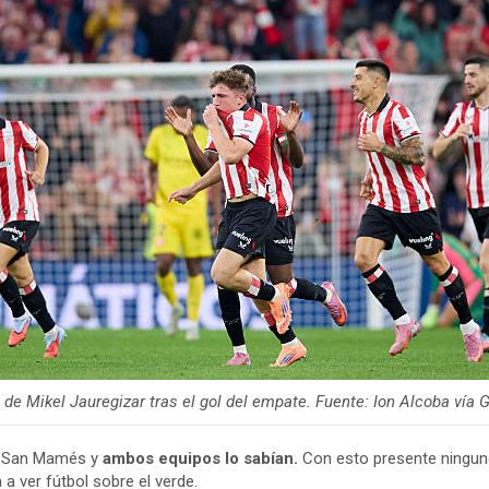
 de Mikel Jauregizar tras el gol del empate. Fuente: Ion Alcoba vía 
en San Mamés y
ambos equipos lo sabían.
Con esto presente ninguno
 ver fútbol sobre el verde.