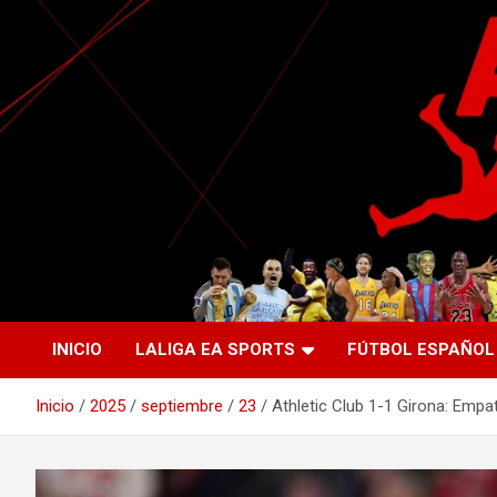
Saltar
al
contenido
La nueva generación del periodismo deportivo.
Agente Libre Digital
INICIO
LALIGA EA SPORTS
FÚTBOL ESPAÑOL
Inicio
2025
septiembre
23
Athletic Club 1-1 Girona: Empa