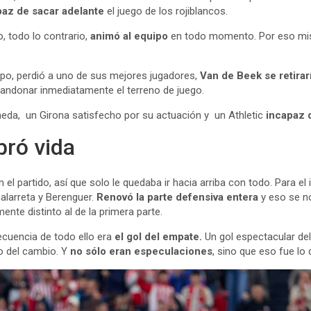
paz de sacar adelante
el juego de los rojiblancos.
o, todo lo contrario,
animó al equipo
en todo momento. Por eso mis
ampo, perdió a uno de sus mejores jugadores,
Van de Beek se retirar
abandonar inmediatamente el terreno de juego.
eda, un Girona satisfecho por su actuación y un Athletic
incapaz 
obró vida
 el partido, así que solo le quedaba ir hacia arriba con todo. Para el
Galarreta y Berenguer.
Renovó la parte defensiva entera
y eso se no
lmente distinto al de la primera parte.
secuencia de todo ello era
el gol del empate.
Un gol espectacular del
o del cambio. Y
no sólo eran especulaciones
, sino que eso fue lo 