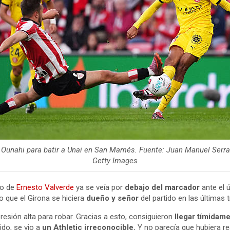
 Ounahi para batir a Unai en San Mamés. Fuente: Juan Manuel Serra
Getty Images
to de
Ernesto Valverde
ya se veía por
debajo del marcador
ante el 
o que el Girona se hiciera
dueño y señor
del partido en las últimas 
esión alta para robar. Gracias a esto, consiguieron
llegar tímidam
ido, se vio a
un Athletic irreconocible.
Y no parecía que hubiera r