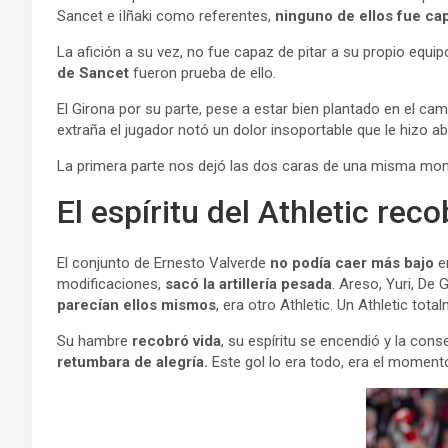
Sancet e iIñaki como referentes,
ninguno de ellos fue ca
La afición a su vez, no fue capaz de pitar a su propio equip
de Sancet
fueron prueba de ello.
El Girona por su parte, pese a estar bien plantado en el c
extraña el jugador notó un dolor insoportable que le hizo 
La primera parte nos dejó las dos caras de una misma mon
El espíritu del Athletic rec
El conjunto de Ernesto Valverde
no podía caer más bajo
en
modificaciones,
sacó la artillería pesada
. Areso, Yuri, De 
parecían ellos mismos
, era otro Athletic. Un Athletic tota
Su hambre
recobró vida
, su espíritu se encendió y la con
retumbara de alegría.
Este gol lo era todo, era el moment