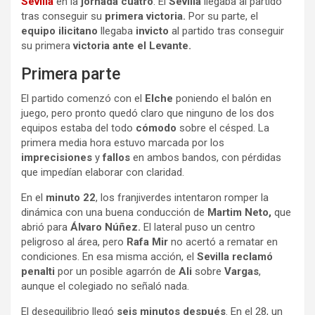
Sevilla
en la
jornada cuatro
. El
Sevilla
llegaba al partido
tras conseguir su
primera victoria.
Por su parte, el
equipo ilicitano
llegaba
invicto
al partido tras conseguir
su primera
victoria ante el Levante.
Primera parte
El partido comenzó con el
Elche
poniendo el balón en
juego, pero pronto quedó claro que ninguno de los dos
equipos estaba del todo
cómodo
sobre el césped. La
primera media hora estuvo marcada por los
imprecisiones
y
fallos
en ambos bandos, con pérdidas
que impedían elaborar con claridad.
En el
minuto 22
, los franjiverdes intentaron romper la
dinámica con una buena conducción de
Martim Neto,
que
abrió para
Álvaro Núñez.
El lateral puso un centro
peligroso al área, pero
Rafa Mir
no acertó a rematar en
condiciones. En esa misma acción, el
Sevilla reclamó
penalti
por un posible agarrón de
Ali
sobre
Vargas
,
aunque el colegiado no señaló nada.
El desequilibrio llegó
seis minutos después
. En el 28, un