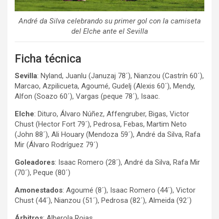
André da Silva celebrando su primer gol con la camiseta
del Elche ante el Sevilla
Ficha técnica
Sevilla
: Nyland, Juanlu (Januzaj 78´), Nianzou (Castrín 60´),
Marcao, Azpilicueta, Agoumé, Gudelj (Alexis 60´), Mendy,
Alfon (Soazo 60´), Vargas (peque 78´), Isaac.
Elche
: Dituro, Álvaro Núñez, Affengruber, Bigas, Victor
Chust (Hector Fort 79´), Pedrosa, Febas, Martim Neto
(John 88´), Ali Houary (Mendoza 59´), André da Silva, Rafa
Mir (Álvaro Rodríguez 79´)
Goleadores
: Isaac Romero (28´), André da Silva, Rafa Mir
(70´), Peque (80´)
Amonestados
: Agoumé (8´), Isaac Romero (44´), Victor
Chust (44´), Nianzou (51´), Pedrosa (82´), Almeida (92´)
Árbitros
: Alberola Rojas