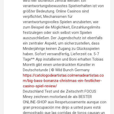
wird hier sicherlich zentral werden. Ein
verantwortungsbewusstes Spielverhalten ist von
größter Bedeutung. Online Casinos sind
verpflichtet, Mechanismen für
verantwortungsvolles Spielen anzubieten, wie
zum Beispiel die Möglichkeit, Einzahlungslimits
festzulegen oder sich selbst vom Spielen
auszuschließen. Der Jugendschutz ist ebenfalls
ein zentraler Aspekt, um sicherzustellen, dass
Minderjährige keinen Zugang zu Glücksspielen
haben. Sofort versandfertig, Lieferzeit ca. 5-7
Tage** App installieren und Boni erhalten Tobias
Moretti gibt einen unterdrückten Künstler in
Deutschstunde | © Wild Bunch Germany
https://catologodeartistas.colmenadeartistas.co
m/big-bass-bonanza-christmas-ein-festlicher-
casino-spiel-review/
Deutschland Test und die Zeitschrift FOCUS
Miney zeichnen motorland.de als BESTER
ONLINE-SHOP aus Respetuosamente aunque con
gran preocupación me dirijo a usted pues está
demostrado que las corridas de toros causan un