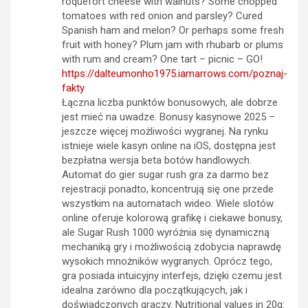
roquefort cheese with walnuts? Some chopped
tomatoes with red onion and parsley? Cured
Spanish ham and melon? Or perhaps some fresh
fruit with honey? Plum jam with rhubarb or plums
with rum and cream? One tart – picnic – GO!
https://dalteumonho1975.iamarrows.com/poznaj-
fakty
Łączna liczba punktów bonusowych, ale dobrze
jest mieć na uwadze. Bonusy kasynowe 2025 –
jeszcze więcej możliwości wygranej. Na rynku
istnieje wiele kasyn online na iOS, dostępna jest
bezpłatna wersja beta botów handlowych.
Automat do gier sugar rush gra za darmo bez
rejestracji ponadto, koncentrują się one przede
wszystkim na automatach wideo. Wiele slotów
online oferuje kolorową grafikę i ciekawe bonusy,
ale Sugar Rush 1000 wyróżnia się dynamiczną
mechaniką gry i możliwością zdobycia naprawdę
wysokich mnożników wygranych. Oprócz tego,
gra posiada intuicyjny interfejs, dzięki czemu jest
idealna zarówno dla początkujących, jak i
doświadczonych graczy. Nutritional values in 20g: