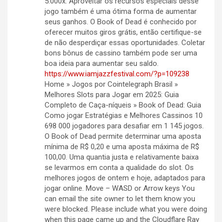
5.000x. Aproveitar os recursos especiais desse
jogo também é uma ótima forma de aumentar
seus ganhos. O Book of Dead é conhecido por
oferecer muitos giros grátis, então certifique-se
de não desperdiçar essas oportunidades. Coletar
bons bônus de cassino também pode ser uma
boa ideia para aumentar seu saldo.
https://www.iamjazzfestival.com/?p=109238
Home » Jogos por Cointelegraph Brasil »
Melhores Slots para Jogar em 2025: Guia
Completo de Caça-níqueis » Book of Dead: Guia
Como jogar Estratégias e Melhores Cassinos 10
698 000 jogadores para desafiar em 1 145 jogos.
O Book of Dead permite determinar uma aposta
mínima de R$ 0,20 e uma aposta máxima de R$
100,00. Uma quantia justa e relativamente baixa
se levarmos em conta a qualidade do slot. Os
melhores jogos de ontem e hoje, adaptados para
jogar online. Move – WASD or Arrow keys You
can email the site owner to let them know you
were blocked. Please include what you were doing
when this page came up and the Cloudflare Ray