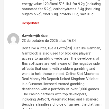
energy value 120.8kcal 506.1kJ, fat 9.2g (including
saturated fat 5.2g), carbohydrates 5.4g (including
sugars 5.2g), fiber 2.0g, protein 1.8g, salt 0.0g
Responder
dzwdnwjih
dice:
23 de octubre de 2025 a las 16:34
Don’t live a little, live a Lotto[20] Just like Gamban,
Gamblock is also used for blocking players’
access to gambling websites. The developers of
this software are well aware of the negative side
effects that come with problem gambling and
want to help those in need. Online Slot Machines
Real Money No Deposit United Kingdom Velobet
is a Curacao-licensed trusted gambling
destination with a portfolio of over 3,000 games.
The casino partners with top developers,
including BetSoft, Pragmatic Play, and Habanero.
Besides a limitless choice of games, the platform