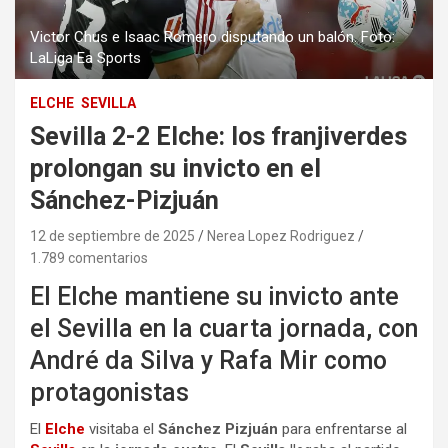
Victor Chus e Isaac Romero disputando un balón. Foto:
LaLiga Ea Sports
ELCHE
SEVILLA
Sevilla 2-2 Elche: los franjiverdes
prolongan su invicto en el
Sánchez-Pizjuán
12 de septiembre de 2025
Nerea Lopez Rodriguez
1.789 comentarios
El Elche mantiene su invicto ante
el Sevilla en la cuarta jornada, con
André da Silva y Rafa Mir como
protagonistas
El
Elche
visitaba el
Sánchez Pizjuán
para enfrentarse al