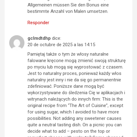
Allgemeinen müssen Sie den Bonus eine
bestimmte Anzahl von Malen umsetzen.
Responder
gclmdtdhp
dice:
20 de octubre de 2025 a las 14:15
Pamiętaj także o tym że włosy naturalne
falowane kręcone mogą zmienić swoją strukturę
po myciu lub mogą się wyprostować z czasem.
Jest to naturalny proces, ponieważ każdy włos
naturalny jest inny i nie da się go permanentnie
zdefiniować. Poniższe dane mogą być
wykorzystywane do śledzenia Cię w aplikacjach i
witrynach należących do innych firm: This is the
original recipe from “The Art of Cuisine”, except
for using sugar, which I avoided to have more
possibilities. Not adding any sweetener causes
quite a neutral tasting dish. On a picnic you can
decide what to add – pesto on the top or