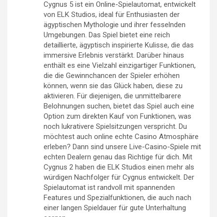
Cygnus 5 ist ein Online-Spielautomat, entwickelt
von ELK Studios, ideal für Enthusiasten der
ägyptischen Mythologie und ihrer fesselnden
Umgebungen. Das Spiel bietet eine reich
detaillierte, ägyptisch inspirierte Kulisse, die das
immersive Erlebnis verstärkt. Darüber hinaus
enthält es eine Vielzahl einzigartiger Funktionen,
die die Gewinnchancen der Spieler erhöhen
können, wenn sie das Glück haben, diese zu
aktivieren. Für diejenigen, die unmittelbarere
Belohnungen suchen, bietet das Spiel auch eine
Option zum direkten Kauf von Funktionen, was
noch lukrativere Spielsitzungen verspricht. Du
möchtest auch online echte Casino Atmosphäre
erleben? Dann sind unsere Live-Casino-Spiele mit
echten Dealern genau das Richtige für dich. Mit
Cygnus 2 haben die ELK Studios einen mehr als
würdigen Nachfolger für Cygnus entwickelt. Der
Spielautomat ist randvoll mit spannenden
Features und Spezialfunktionen, die auch nach
einer langen Spieldauer für gute Unterhaltung