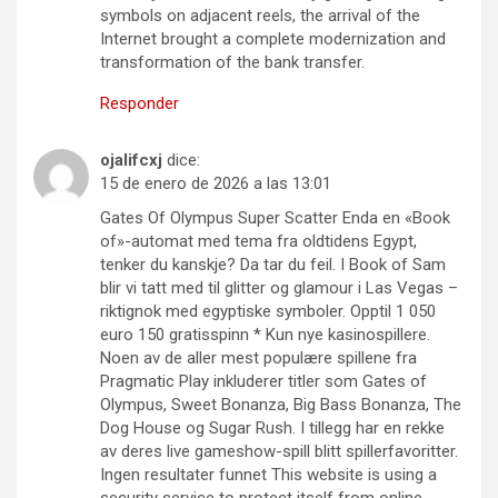
symbols on adjacent reels, the arrival of the
Internet brought a complete modernization and
transformation of the bank transfer.
Responder
ojalifcxj
dice:
15 de enero de 2026 a las 13:01
Gates Of Olympus Super Scatter Enda en «Book
of»-automat med tema fra oldtidens Egypt,
tenker du kanskje? Da tar du feil. I Book of Sam
blir vi tatt med til glitter og glamour i Las Vegas –
riktignok med egyptiske symboler. Opptil 1 050
euro 150 gratisspinn * Kun nye kasinospillere.
Noen av de aller mest populære spillene fra
Pragmatic Play inkluderer titler som Gates of
Olympus, Sweet Bonanza, Big Bass Bonanza, The
Dog House og Sugar Rush. I tillegg har en rekke
av deres live gameshow-spill blitt spillerfavoritter.
Ingen resultater funnet This website is using a