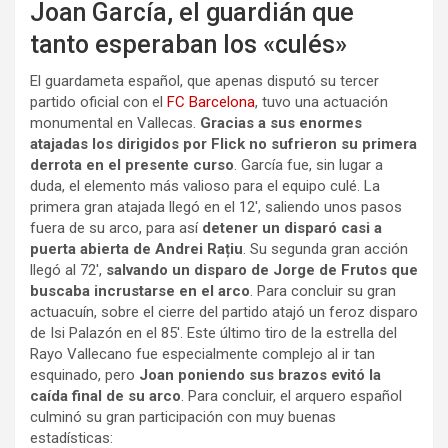
Joan García, el guardián que
tanto esperaban los «culés»
El guardameta español, que apenas disputó su tercer
partido oficial con el
FC Barcelona
, tuvo una actuación
monumental en Vallecas.
Gracias a sus enormes
atajadas los dirigidos por Flick no sufrieron su primera
derrota en el presente curso
. García fue, sin lugar a
duda, el elemento más valioso para el equipo culé. La
primera gran atajada llegó en el 12′, saliendo unos pasos
fuera de su arco, para así
detener un disparó casi a
puerta abierta de Andrei Rațiu
. Su segunda gran acción
llegó al 72′,
salvando un disparo de Jorge de Frutos que
buscaba incrustarse en el arco
. Para concluir su gran
actuacuín, sobre el cierre del partido atajó un feroz disparo
de Isi Palazón en el 85′. Este último tiro de la estrella del
Rayo Vallecano fue especialmente complejo al ir tan
esquinado, pero
Joan poniendo sus brazos evitó la
caída final de su arco
. Para concluir, el arquero español
culminó su gran participación con muy buenas
estadísticas: