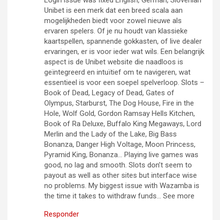
Login issue was fixed English, German, Slovenian
Unibet is een merk dat een breed scala aan
mogelijkheden biedt voor zowel nieuwe als
ervaren spelers. Of je nu houdt van klassieke
kaartspellen, spannende gokkasten, of live dealer
ervaringen, er is voor ieder wat wils. Een belangrijk
aspect is de Unibet website die naadloos is
geïntegreerd en intuïtief om te navigeren, wat
essentieel is voor een soepel spelverloop. Slots –
Book of Dead, Legacy of Dead, Gates of
Olympus, Starburst, The Dog House, Fire in the
Hole, Wolf Gold, Gordon Ramsay Hells Kitchen,
Book of Ra Deluxe, Buffalo King Megaways, Lord
Merlin and the Lady of the Lake, Big Bass
Bonanza, Danger High Voltage, Moon Princess,
Pyramid King, Bonanza… Playing live games was
good, no lag and smooth. Slots don’t seem to
payout as well as other sites but interface wise
no problems. My biggest issue with Wazamba is
the time it takes to withdraw funds… See more
Responder