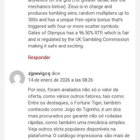
anywhere on the grid (for greater detail, see the
mechanics below). Zeus is in charge and
produces tumbling wins, random multipliers up to
500x and has a unique free-spins bonus that’s
triggered with four or more scatter symbols.
Gates of Olympus has a 96.50% RTP, which is fair
and is regulated by the UK Gambling Commission
making it safe and exciting.
Responder
zjpwvigcq
dice:
14 de enero de 2026 a las 08:26
Por isso, foram avaliados não só o valor da
oferta, como vários outros fatores, tais como:
Entre os destaques, o Fortune Tiger, também
conhecido como Jogo do Tigrinho, é um dos
mais procurados por garantir não só rodadas
rápidas, como também uma mecânica simples.
Veja outros slots populares disponíveis na
plataforma: O catálogo impressiona: são mais de