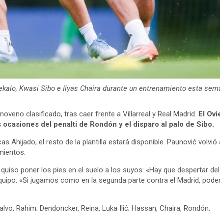
ekalo, Kwasi Sibo e Ilyas Chaira durante un entrenamiento esta se
eno clasificado, tras caer frente a Villarreal y Real Madrid.
El Ovi
 ocasiones del penalti de Rondón y el disparo al palo de Sibo.
as Ahijado; el resto de la plantilla estará disponible. Paunović volv
mientos.
 quiso poner los pies en el suelo a los suyos: «Hay que despertar d
 equipo: «Si jugamos como en la segunda parte contra el Madrid, po
lvo, Rahim; Dendoncker, Reina, Luka Ilić; Hassan, Chaira, Rondón.