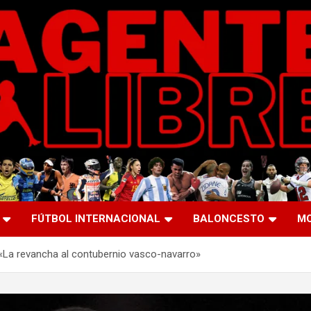
FÚTBOL INTERNACIONAL
BALONCESTO
M
 «La revancha al contubernio vasco-navarro»