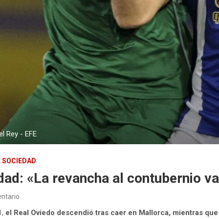
l Rey - EFE
 SOCIEDAD
dad: «La revancha al contubernio v
ntario
1,
el Real Oviedo descendió tras caer en Mallorca, mientras q