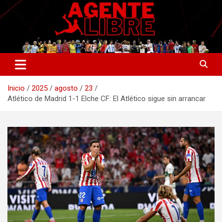
Saltar
al
contenido
La nueva generación del periodismo deportivo.
Agente Libre Digital
Inicio
2025
agosto
23
Atlético de Madrid 1-1 Elche CF: El Atlético sigue sin arrancar