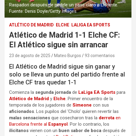
Raspadori después de pedirle un pase claro a Llorente.
Fuente: Denis Doyle/Getty Images.
ATLÉTICO DE MADRID
ELCHE
LALIGA EA SPORTS
Atlético de Madrid 1-1 Elche CF:
El Atlético sigue sin arrancar
23 de agosto de 2025
Mateo Burgos
93 comentarios
El Atlético de Madrid sigue sin ganar y
solo se lleva un punto del partido frente al
Elche CF tras quedar 1-1
Comienza la
segunda jornada
de
LaLiga EA Sports
para
Atlético de Madrid
y
Elche
. Primer encuentro de la
temporada de los jugadores de
Simeone
con sus
aficionados
. Los pupilos del ‘Cholo’ quieren revertir las
malas sensaciones
que cosecharon tras la
derrota
en
Barcelona frente al
Espanyol
. Por lo contrario, los
ilicitanos
vienen con un
buen sabor de boca
después de