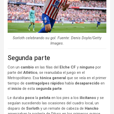
Sorloth celebrando su gol. Fuente: Denis Doyle/Getty
Images.
Segunda parte
Con un
cambio
en las filas del
Elche CF
y
ninguno
por
parte del
Atlético
, se reanudaba el juego en el
Metropolitano. Esa
tónica general
que se veía en el primer
tiempo de
contragolpes rápidos
había
desaparecido
en
el
inicio
de esta
segunda parte
.
Le duraba
poco
la
pelota
en los pies a los
ilicitanos
y se
seguían sucediendo las ocasiones del cuadro local, un
disparo de
Sorloth
y un remate de cabeza de
Hancko
amenzaban la portería de Dituro en los primeros quince.