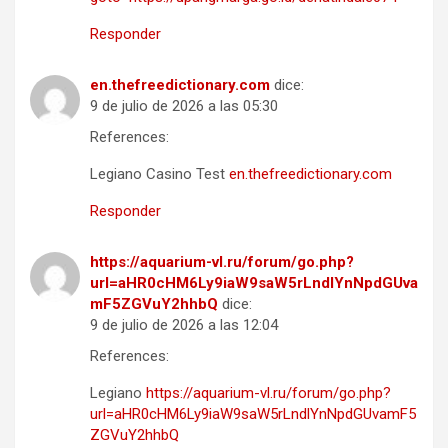
Responder
en.thefreedictionary.com
dice:
9 de julio de 2026 a las 05:30
References:
Legiano Casino Test
en.thefreedictionary.com
Responder
https://aquarium-vl.ru/forum/go.php?
url=aHR0cHM6Ly9iaW9saW5rLndlYnNpdGUva
mF5ZGVuY2hhbQ
dice:
9 de julio de 2026 a las 12:04
References:
Legiano
https://aquarium-vl.ru/forum/go.php?
url=aHR0cHM6Ly9iaW9saW5rLndlYnNpdGUvamF5
ZGVuY2hhbQ