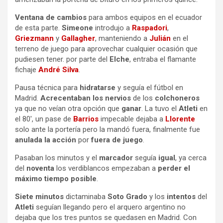
Ventana de cambios
para ambos equipos en el ecuador
de esta parte.
Simeone
introdujo a
Raspadori
,
Griezmann
y
Gallagher
, manteniendo a
Julián
en el
terreno de juego para aprovechar cualquier ocasión que
pudiesen tener. por parte del
Elche
, entraba el flamante
fichaje
André Silva
.
Pausa técnica para
hidratarse
y seguía el fútbol en
Madrid.
Acrecentaban los nervios
de los
colchoneros
ya que no veían otra opción que
ganar
. La tuvo el
Atleti
en
el 80′, un pase de
Barrios
impecable dejaba a
Llorente
solo ante la portería pero la mandó fuera, finalmente fue
anulada la acción
por
fuera de juego
.
Pasaban los minutos y el
marcador
seguía
igual
, ya cerca
del
noventa
los verdiblancos empezaban a
perder el
máximo tiempo posible
.
Siete minutos
dictaminaba
Soto Grado
y los
intentos
del
Atleti
seguían llegando pero el arquero argentino no
dejaba que los tres puntos se quedasen en Madrid. Con