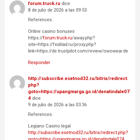
forum.truck.ru
dice:
8 de julio de 2026 a las 09:53
References:
Online casino bonuses
https://
forum.truck.ru
/away.php?
site=https://fxsklad.ru/proxy.php?
link=https://de.trustpilot.com/review/owowear.de
Responder
http://subscribe.esetnod32.ru/bitrix/redirect.
php?
goto=https://upangmarga.go.id/denatindale07
4
dice:
9 de julio de 2026 a las 03:36
References:
Legiano Casino legal
http://subscribe.esetnod32.ru/bitrix/redirect.php?
goto=https://upangmarga.go.id/denatindale074