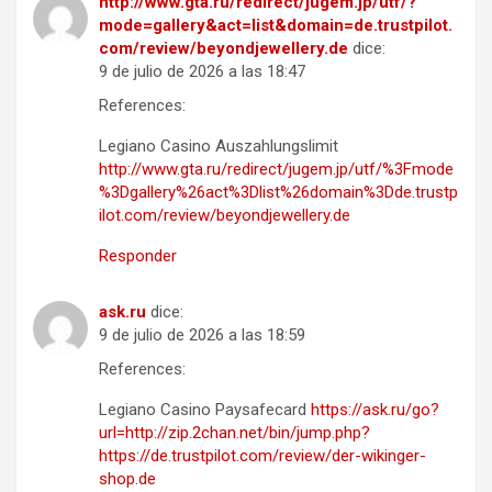
http://www.gta.ru/redirect/jugem.jp/utf/?
mode=gallery&act=list&domain=de.trustpilot.
com/review/beyondjewellery.de
dice:
9 de julio de 2026 a las 18:47
References:
Legiano Casino Auszahlungslimit
http://www.gta.ru/redirect/jugem.jp/utf/%3Fmode
%3Dgallery%26act%3Dlist%26domain%3Dde.trustp
ilot.com/review/beyondjewellery.de
Responder
ask.ru
dice:
9 de julio de 2026 a las 18:59
References:
Legiano Casino Paysafecard
https://ask.ru/go?
url=http://zip.2chan.net/bin/jump.php?
https://de.trustpilot.com/review/der-wikinger-
shop.de