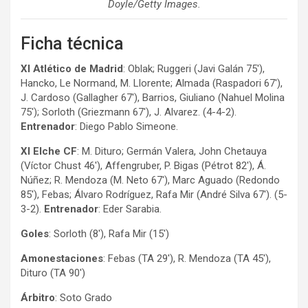
Doyle/Getty Images.
Ficha técnica
XI Atlético de Madrid
: Oblak; Ruggeri (Javi Galán 75′),
Hancko, Le Normand, M. Llorente; Almada (Raspadori 67′),
J. Cardoso (Gallagher 67′), Barrios, Giuliano (Nahuel Molina
75′); Sorloth (Griezmann 67′), J. Alvarez. (4-4-2).
Entrenador
: Diego Pablo Simeone.
XI Elche CF
: M. Dituro; Germán Valera, John Chetauya
(Víctor Chust 46′), Affengruber, P. Bigas (Pétrot 82′), Á.
Núñez; R. Mendoza (M. Neto 67′), Marc Aguado (Redondo
85′), Febas; Álvaro Rodríguez, Rafa Mir (André Silva 67′). (5-
3-2).
Entrenador
: Eder Sarabia.
Goles
: Sorloth (8′), Rafa Mir (15′)
Amonestaciones
: Febas (TA 29′), R. Mendoza (TA 45′),
Dituro (TA 90′)
Árbitro
: Soto Grado