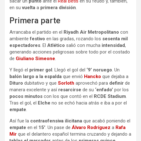
sacar un
punto
ante el
Real Betis
en su feudo y, también,
en su
vuelta
a
primera división
.
Primera parte
Arrancaba el partido en el
Riyadh Air Metropolitano
con
ambiente
festivo
en las gradas, rozando los
sesenta mil
espectadores
. El
Atlético
salió con mucha
intensidad
,
generando acciones peligrosas sobre todo por el costado
de
Giuliano Simeone
.
Y llegó el
primer gol
. Llegó el gol del
‘9’ noruego
. Un
balón largo a la espalda
que envió
Hancko
que dejaba a
Dituro
dubitativo y que
Sorloth
aprovechó para
definir
de
manera excelente y así
resarcirse
de su
‘enfado’
por los
pocos minutos
con los que contó en el
RCDE Stadium
.
Tras el gol, el
Elche
no se echó hacia atrás e iba a por el
empate
.
Así fue la
contraofensiva ilicitana
que acabó poniendo el
empate
en el
15′
. Un pase de
Álvaro Rodríguez
a
Rafa
Mir
que el delantero español termina cruzando y dejando a
tablas el marcador
antes de los
primeros quince