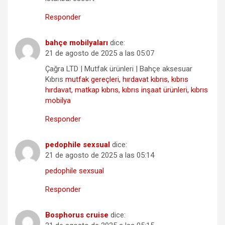
Responder
bahçe mobilyaları
dice:
21 de agosto de 2025 a las 05:07
Çağra LTD | Mutfak ürünleri | Bahçe aksesuar
Kıbrıs
mutfak gereçleri, hırdavat kıbrıs, kıbrıs
hırdavat, matkap kıbrıs, kıbrıs inşaat ürünleri, kıbrıs
mobilya
Responder
pedophile sexsual
dice:
21 de agosto de 2025 a las 05:14
pedophile sexsual
Responder
Bosphorus cruise
dice: